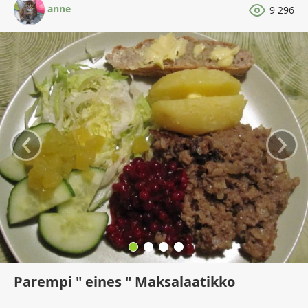
anne
9 296
‹
›
Parempi " eines " Maksalaatikko