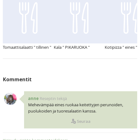
Tomaattisalaatti " tillinen "
Kala " PIKARUOKA "
Kotipizza " eines "
Kommentit
anne
Reseptin tekijä
Mehevämpää eines ruokaa keitettyjen perunoiden,
puolukoiden ja tuoresalaatin kanssa.
Seuraa