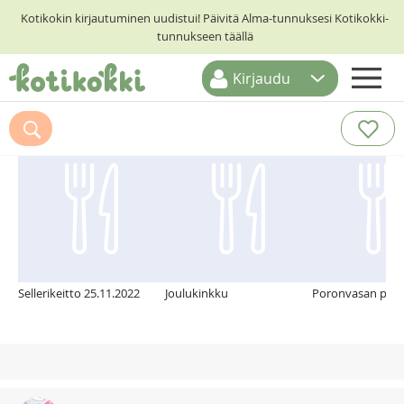
Kotikokin kirjautuminen uudistui! Päivitä Alma-tunnuksesi Kotikokki-
tunnukseen täällä
Kirjaudu
ETUSIVU
Suosittelemme myös
RESEPTIHAKU
RUOKATEEMAT
KESKUSTELUT
KOTIKOKIT
Sellerikeitto 25.11.2022
Joulukinkku
Poronvasan paah