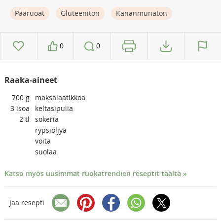
Pääruoat
Gluteeniton
Kananmunaton
0
0
Raaka-aineet
700
g
maksalaatikkoa
3
isoa
keltasipulia
2
tl
sokeria
rypsiöljyä
voita
suolaa
Katso myös uusimmat ruokatrendien reseptit täältä »
Jaa resepti