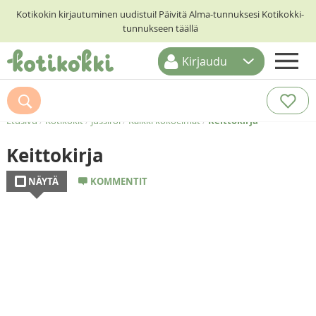
Kotikokin kirjautuminen uudistui! Päivitä Alma-tunnuksesi Kotikokki-
tunnukseen täällä
Kirjaudu
ETUSIVU
RESEPTIHAKU
Etusivu
/
Kotikokit
/
Jussiroi
/
Kaikki kokoelmat
/
Keittokirja
RUOKATEEMAT
Keittokirja
KESKUSTELUT
NÄYTÄ
KOMMENTIT
KOTIKOKIT
Imelletty hämäläinen
perinteinen
perunalaatikko eli -
tuuvinki
Nakkimunkki
PERUS MUREKE