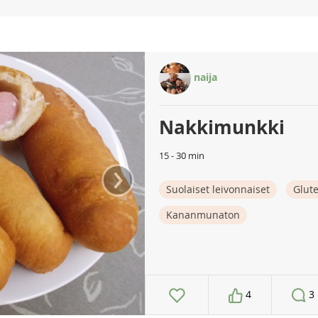
naija
Nakkimunkki
15 - 30 min
›
Suolaiset leivonnaiset
Glut
Kananmunaton
4
3