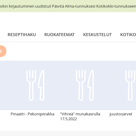
okin kirjautuminen uudistui! Päivitä Alma-tunnuksesi Kotikokki-tunnukseen 
RESEPTIHAKU
RUOKATEEMAT
KESKUSTELUT
KOTIKO
E
Pinaatti - Pekonipiirakka
"Vihreä" munakasrulla
Juustosarvet
17.5.2022