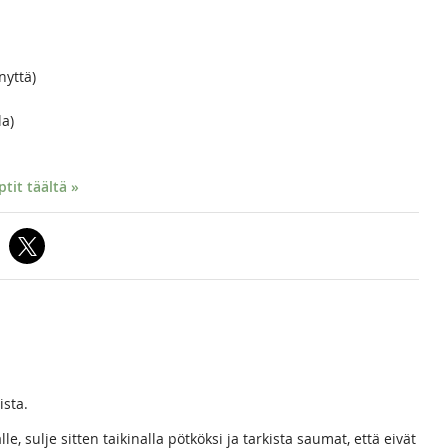
nyttä)
la)
it täältä »
ista.
lle, sulje sitten taikinalla pötköksi ja tarkista saumat, että eivät