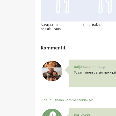
Aurajuustoinen
Lihapiirakat
nakkikiusaus
Kommentit
naija
Reseptin tekijä
Toisenlainen versio nakkipiilo
Kirjaudu sisään kommentoidaksesi
kotikokki