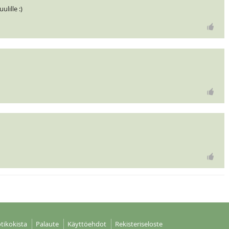
ulille :)
tikokista
Palaute
Käyttöehdot
Rekisteriseloste