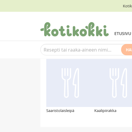
Kotik
ETUSIVU
HA
Suosittelemme myös
Saaristolaisleipä
Kaalipiirakka