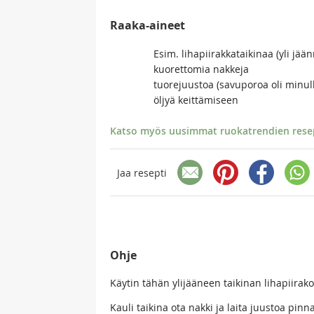
Raaka-aineet
Esim. lihapiirakkataikinaa (yli jään
kuorettomia nakkeja
tuorejuustoa (savuporoa oli minul
öljyä keittämiseen
Katso myös uusimmat ruokatrendien resept
Jaa resepti
Ohje
Käytin tähän ylijääneen taikinan lihapiirako
Kauli taikina ota nakki ja laita juustoa pinna