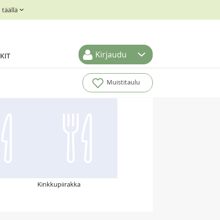
täällä
Kirjaudu
KIT
Muistitaulu
Kinkkupiirakka