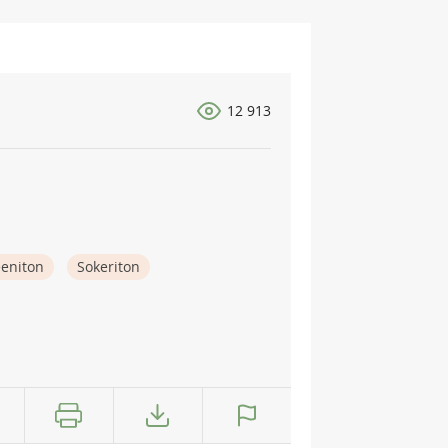
12 913
eeniton
Sokeriton