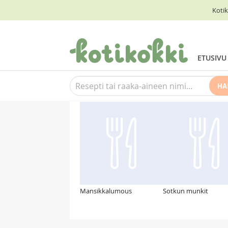
Kotik
ETUSIVU
HA
Suosittelemme myös
Mansikkalumous
Sotkun munkit