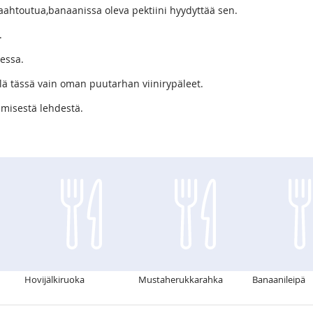
ahtoutua,banaanissa oleva pektiini hyydyttää sen.
.
messa.
 tässä vain oman puutarhan viinirypäleet.
imisestä lehdestä.
Hovijälkiruoka
Mustaherukkarahka
Banaanileipä