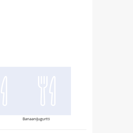
BanaaniJugurtti