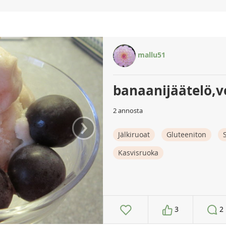
mallu51
banaanijäätelö,
2 annosta
›
Jälkiruoat
Gluteeniton
Kasvisruoka
3
2