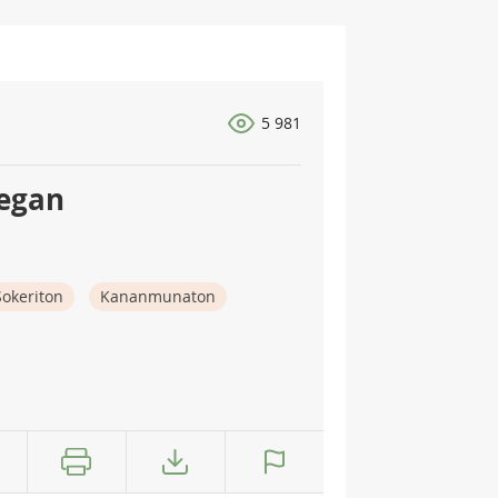
5 981
vegan
Sokeriton
Kananmunaton