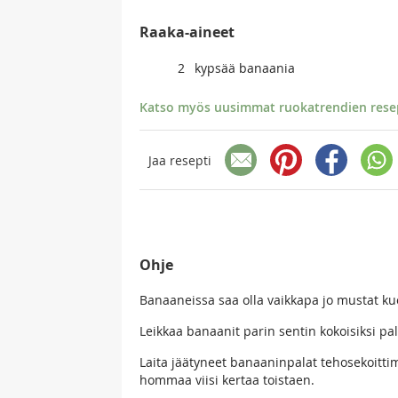
Raaka-aineet
2
kypsää banaania
Katso myös uusimmat ruokatrendien resept
Jaa resepti
Ohje
Banaaneissa saa olla vaikkapa jo mustat k
Leikkaa banaanit parin sentin kokoisiksi pal
Laita jäätyneet banaaninpalat tehosekoittim
hommaa viisi kertaa toistaen.