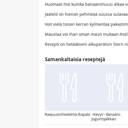
Huomaat itse kuinka banaanimuusi alkaa va
Jäätelö on hienon pehmeää suussa sulavaa
Voit vielä toisen kerran kylmentää pakasti
Maustaa voi ihan oman maun mukaan.Itsellä
Resepti on tietääkseni alkuperäisin Stern n
Samankaltaisia reseptejä
Raejuustohedelmä iltapala
~Kevyt~ Banaani-
Jogurttijälkkäri