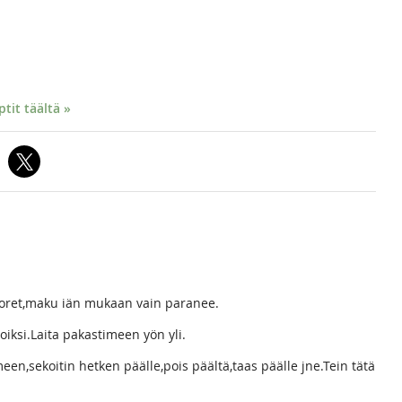
it täältä »
uoret,maku iän mukaan vain paranee.
oiksi.Laita pakastimeen yön yli.
een,sekoitin hetken päälle,pois päältä,taas päälle jne.Tein tätä