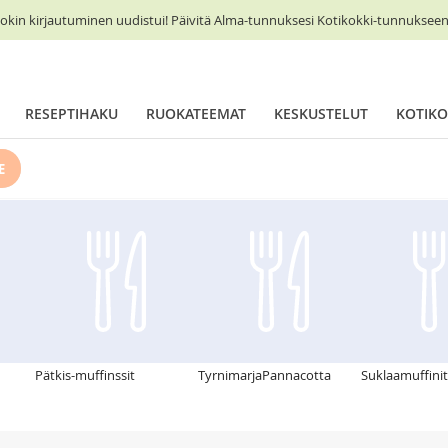
okin kirjautuminen uudistui! Päivitä Alma-tunnuksesi Kotikokki-tunnukseen 
RESEPTIHAKU
RUOKATEEMAT
KESKUSTELUT
KOTIKO
E
Pätkis-muffinssit
TyrnimarjaPannacotta
Suklaamuffinit