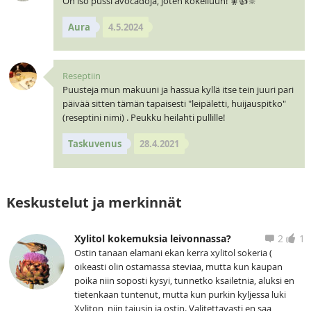
On iso pussi avocadoja, joten kokeiluun! 🧚👍🔆
Aura
4.5.2024
Reseptiin
Puusteja mun makuuni ja hassua kyllä itse tein juuri pari
päivää sitten tämän tapaisesti "leipäletti, huijauspitko"
(reseptini nimi) . Peukku heilahti pullille!
Taskuvenus
28.4.2021
Keskustelut ja merkinnät
Xylitol kokemuksia leivonnassa?
2
1
Ostin tanaan elamani ekan kerra xylitol sokeria (
oikeasti olin ostamassa steviaa, mutta kun kaupan
poika niin soposti kysyi, tunnetko ksailetnia, aluksi en
tietenkaan tuntenut, mutta kun purkin kyljessa luki
Xyliton, niin tajusin ja ostin. Valitettavasti en saa