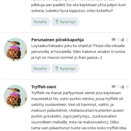
pilkkuja aan paalle!) Siis sita kaytetaan yhta paljon kuin
sokeria, tuleeko hyva lopputos, onko kokeiltu!?
Rosella
Kysymys
Perunainen piirakkapohja
3
0
Loytaako/tietaako joku ko ohjetta? Pitaisi olla oikealla
perunoilla, ei hiutaleilla. Olen hakenut ainakin ½ tuntia
ja nyt on maussi-sormet jo ihan jaassa...:(
Rosella
Kysymys
Tryffeli-sieni
7
0
Tryffelit-ne ihanat parfyymiset sienet jota kaytetaan
mausteeksi! No, ostin purkin netista, jossa tryffelit oli
sailotty suolaveteen. Vesi oli havinnyt, valitin, ja
maksuni palautettiin. Uteliaisuuttani kuitenkin avasin
purkin ja kokeilin...taysi pettymys....tuoksuivatkin
suunnilleen maltaille, mita ne maksoivatkin;). Oliko
tama vain pilaantunut tuote vai onko koko tryffeli idea