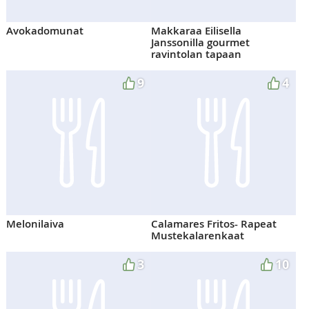
Avokadomunat
Makkaraa Eilisella
Janssonilla gourmet
ravintolan tapaan
9
4
Melonilaiva
Calamares Fritos- Rapeat
Mustekalarenkaat
3
10