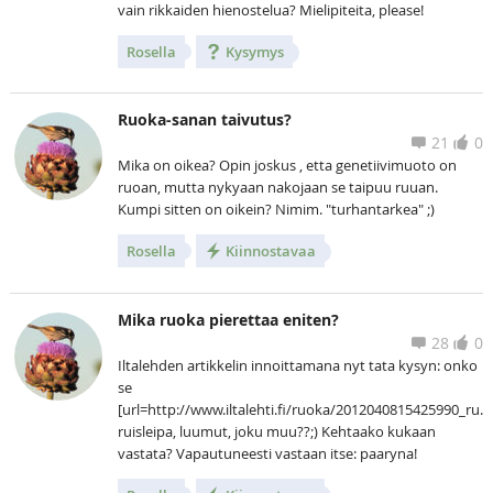
vain rikkaiden hienostelua? Mielipiteita, please!
Rosella
Kysymys
Ruoka-sanan taivutus?
21
0
Mika on oikea? Opin joskus , etta genetiivimuoto on
ruoan, mutta nykyaan nakojaan se taipuu ruuan.
Kumpi sitten on oikein? Nimim. "turhantarkea" ;)
Rosella
Kiinnostavaa
Mika ruoka pierettaa eniten?
28
0
Iltalehden artikkelin innoittamana nyt tata kysyn: onko
se
[url=http://www.iltalehti.fi/ruoka/2012040815425990_ru.sh
ruisleipa, luumut, joku muu??;) Kehtaako kukaan
vastata? Vapautuneesti vastaan itse: paaryna!