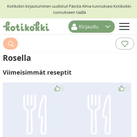
Kotikokin kirjautuminen uudistui! Päivitä Alma-tunnuksesi Kotikokki-
tunnukseen täällä
Kirjaudu
ETUSIVU
RESEPTIHAKU
Rosella
RUOKATEEMAT
Viimeisimmät reseptit
KESKUSTELUT
KOTIKOKIT
8
4