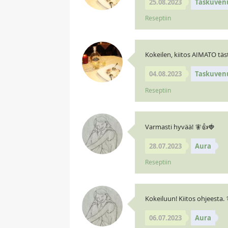
25.08.2023
Taskuven
Reseptiin
Kokeilen, kiitos AIMATO täs
04.08.2023
Taskuven
Reseptiin
Varmasti hyvää! 🧚👍🍓
28.07.2023
Aura
Reseptiin
Kokeiluun! Kiitos ohjeesta. 
06.07.2023
Aura