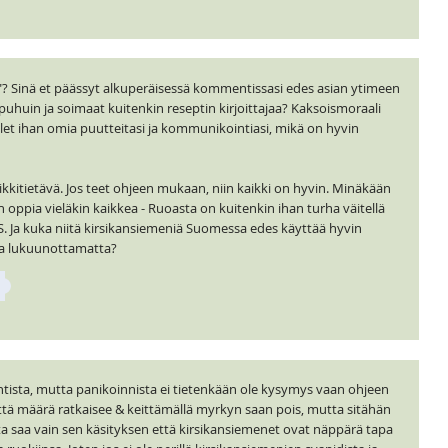
? Sinä et päässyt alkuperäisessä kommentissasi edes asian ytimeen
 puhuin ja soimaat kuitenkin reseptin kirjoittajaa? Kaksoismoraali
ilet ihan omia puutteitasi ja kommunikointiasi, mikä on hyvin
ikkitietävä. Jos teet ohjeen mukaan, niin kaikki on hyvin. Minäkään
 oppia vieläkin kaikkea - Ruoasta on kuitenkin ihan turha väitellä
PS. Ja kuka niitä kirsikansiemeniä Suomessa edes käyttää hyvin
sia lukuunottamatta?
ista, mutta panikoinnista ei tietenkään ole kysymys vaan ohjeen
ttä määrä ratkaisee & keittämällä myrkyn saan pois, mutta sitähän
ta saa vain sen käsityksen että kirsikansiemenet ovat näppärä tapa