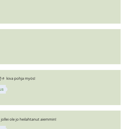
 👌🤌 kiva pohja myös!
us
ollei ole jo heilahtanut aiemmin!