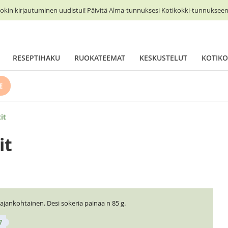
okin kirjautuminen uudistui! Päivitä Alma-tunnuksesi Kotikokki-tunnukseen 
RESEPTIHAKU
RUOKATEEMAT
KESKUSTELUT
KOTIKO
E
it
it
ajankohtainen. Desi sokeria painaa n 85 g.
7