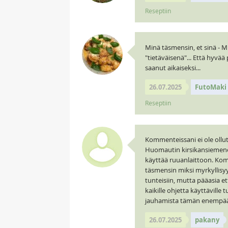
Reseptiin
Minä täsmensin, et sinä - Min
"tietäväisenä"... Että hyvää
saanut aikaiseksi...
26.07.2025
FutoMaki
Reseptiin
Kommenteissani ei ole ollut
Huomautin kirsikansiemenen 
käyttää ruuanlaittoon. Komme
täsmensin miksi myrkyllisyy
tunteisiin, mutta pääasia e
kaikille ohjetta käyttäville
jauhamista tämän enempää 
26.07.2025
pakany