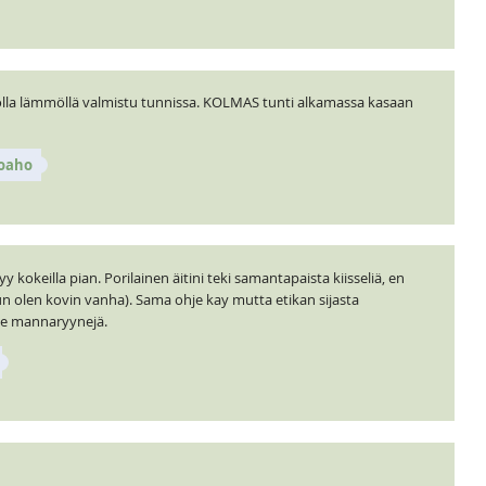
dolla lämmöllä valmistu tunnissa. KOLMAS tunti alkamassa kasaan
poaho
 kokeilla pian. Porilainen äitini teki samantapaista kiisseliä, en
un olen kovin vanha). Sama ohje kay mutta etikan sijasta
lle mannaryynejä.