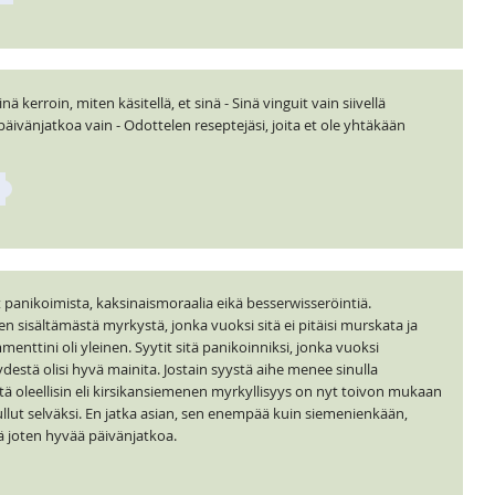
ä kerroin, miten käsitellä, et sinä - Sinä vinguit vain siivellä
 päivänjatkoa vain - Odottelen reseptejäsi, joita et ole yhtäkään
 panikoimista, kaksinaismoraalia eikä besserwisseröintiä.
sisältämästä myrkystä, jonka vuoksi sitä ei pitäisi murskata ja
nttini oli yleinen. Syytit sitä panikoinniksi, jonka vuoksi
destä olisi hyvä mainita. Jostain syystä aihe menee sinulla
ttä oleellisin eli kirsikansiemenen myrkyllisyys on nyt toivon mukaan
 tullut selväksi. En jatka asian, sen enempää kuin siemenienkään,
joten hyvää päivänjatkoa.