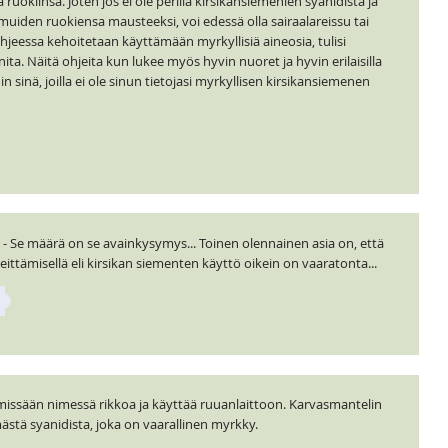
uokiinsa. Joten jos ei ole perillä kirsikansiemenien syanidista ja
iden ruokiensa mausteeksi, voi edessä olla sairaalareissu tai
ohjeessa kehoitetaan käyttämään myrkyllisiä aineosia, tulisi
ta. Näitä ohjeita kun lukee myös hyvin nuoret ja hyvin erilaisilla
in sinä, joilla ei ole sinun tietojasi myrkyllisen kirsikansiemenen
a - Se määrä on se avainkysymys... Toinen olennainen asia on, että
ittämisellä eli kirsikan siementen käyttö oikein on vaaratonta...
i missään nimessä rikkoa ja käyttää ruuanlaittoon. Karvasmantelin
stä syanidista, joka on vaarallinen myrkky.