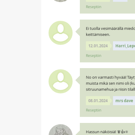
Reseptiin
Ei tuolla vesimäärällä mie
keittämiseen.
12.01.2024
Harri_Le
Reseptiin
No on varmasti hyvää! Täytyy
muista mikä sen nimi oli (k
sitruunamehua ja riisin tila
08.01.2024
mrs dave
Reseptiin
Hassun näköisiä! 🧚👍🔆