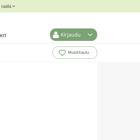
täällä
Kirjaudu
KIT
Muistitaulu