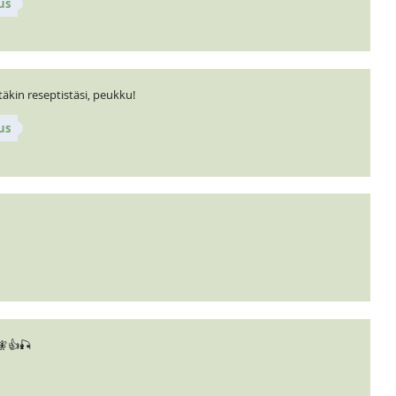
us
täkin reseptistäsi, peukku!
us
🧚👍🎣