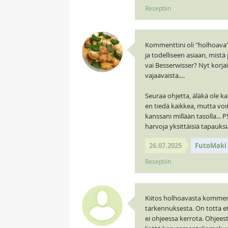
Reseptiin
Kommenttini oli "holhoava"
ja todelliseen asiaan, mistä
vai Besserwisser? Nyt korja
vajaavaista....
Seuraa ohjetta, äläkä ole ka
en tiedä kaikkea, mutta voin
kanssani millään tasolla... 
harvoja yksittäisiä tapauk
26.07.2025
FutoMaki
Reseptiin
Kiitos holhoavasta komment
tarkennuksesta. On totta e
ei ohjeessa kerrota. Ohjees