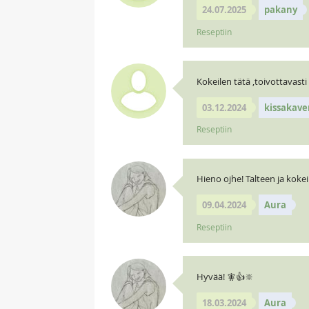
24.07.2025
pakany
Reseptiin
Kokeilen tätä ,toivottavast
03.12.2024
kissakave
Reseptiin
Hieno ojhe! Talteen ja koke
09.04.2024
Aura
Reseptiin
Hyvää! 🧚👍🔆
18.03.2024
Aura