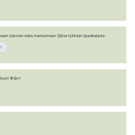
i saan isännän edes maistamaan 🤔itse tykkään lipeäkalasta .
ri
iluun! 🧚👍🔆