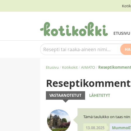
Kotik
ETUSIVU
HA
Etusivu
/
Kotikokit
/
AIMATO
/
Reseptikomment
Reseptikomment
VASTAANOTETUT
LÄHETETYT
Tämä taulukko on taas niin 
13.08.2025
Mummo0