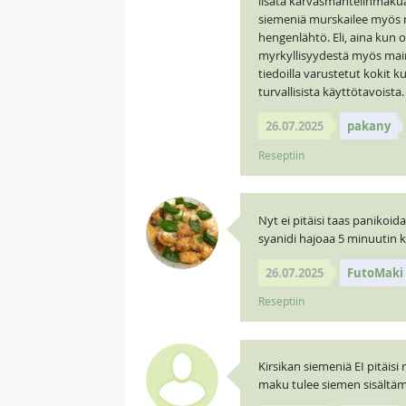
lisätä karvasmantelinmakua r
siemeniä murskailee myös mu
hengenlähtö. Eli, aina kun 
myrkyllisyydestä myös maini
tiedoilla varustetut kokit ku
turvallisista käyttötavoista.
26.07.2025
pakany
Reseptiin
Nyt ei pitäisi taas panikoid
syanidi hajoaa 5 minuutin ke
26.07.2025
FutoMaki
Reseptiin
Kirsikan siemeniä EI pitäis
maku tulee siemen sisältämä