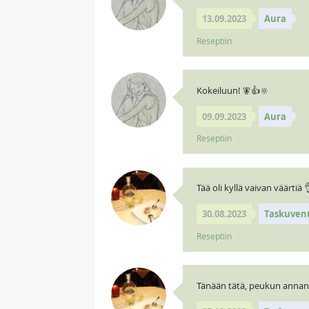
13.09.2023
Aura
Reseptiin
Kokeiluun! 🧚👍🔆
09.09.2023
Aura
Reseptiin
Tää oli kyllä vaivan väärtiä
30.08.2023
Taskuven
Reseptiin
Tänään tätä, peukun annan j