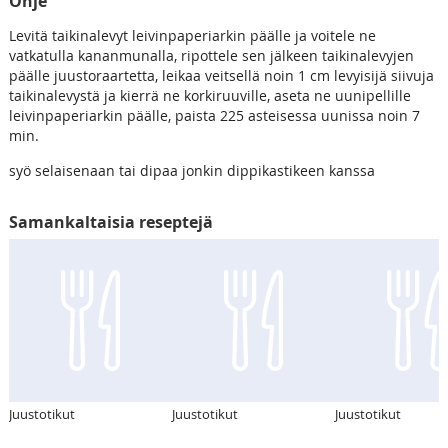
Ohje
Levitä taikinalevyt leivinpaperiarkin päälle ja voitele ne
vatkatulla kananmunalla, ripottele sen jälkeen taikinalevyjen
päälle juustoraartetta, leikaa veitsellä noin 1 cm levyisijä siivuja
taikinalevystä ja kierrä ne korkiruuville, aseta ne uunipellille
leivinpaperiarkin päälle, paista 225 asteisessa uunissa noin 7
min.
syö selaisenaan tai dipaa jonkin dippikastikeen kanssa
Samankaltaisia reseptejä
Juustotikut
Juustotikut
Juustotikut