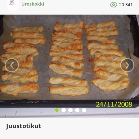
Uroskokki
20 341
‹
›
Juustotikut