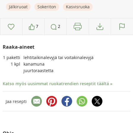
Jälkiruoat
Sokeriton
Kasvisruoka
7
2
Raaka-aineet
1
paketti
lehtitaikinalevyjä tai voitakinalevyjä
1
kpl
kanamuna
juurtoraastetta
Katso myös uusimmat ruokatrendien reseptit täältä »
Jaa resepti