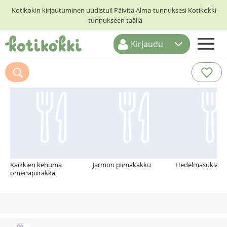
Kotikokin kirjautuminen uudistui! Päivitä Alma-tunnuksesi Kotikokki-
tunnukseen täällä
Kirjaudu
ETUSIVU
Suosittelemme myös
RESEPTIHAKU
RUOKATEEMAT
KESKUSTELUT
KOTIKOKIT
Kaikkien kehuma
Jarmon piimäkakku
Hedelmäsuklaa
omenapiirakka