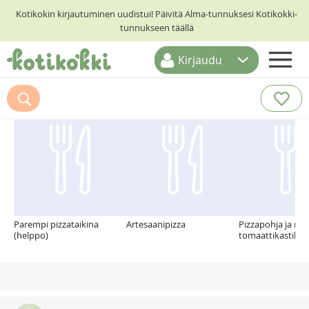
Kotikokin kirjautuminen uudistui! Päivitä Alma-tunnuksesi Kotikokki-
tunnukseen täällä
Kirjaudu
ETUSIVU
Suosittelemme myös
RESEPTIHAKU
RUOKATEEMAT
KESKUSTELUT
KOTIKOKIT
Parempi pizzataikina
Artesaanipizza
Pizzapohja ja no
(helppo)
tomaattikastike