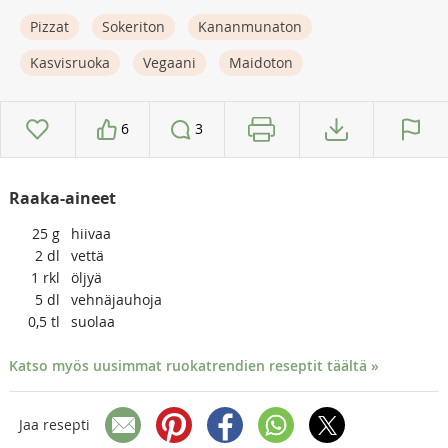
Pizzat
Sokeriton
Kananmunaton
Kasvisruoka
Vegaani
Maidoton
6
3
Raaka-aineet
25
g
hiivaa
2
dl
vettä
1
rkl
öljyä
5
dl
vehnäjauhoja
0,5
tl
suolaa
Katso myös uusimmat ruokatrendien reseptit täältä »
Jaa resepti