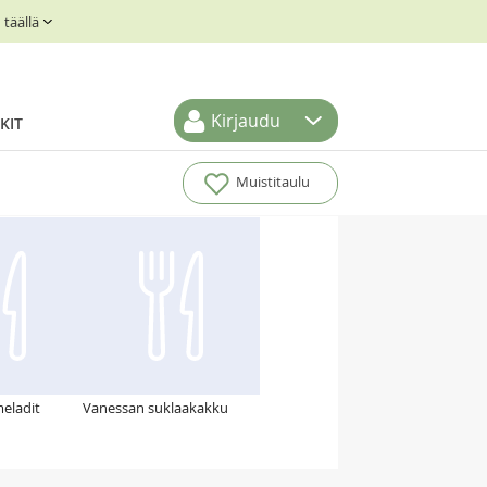
täällä
Kirjaudu
KIT
Muistitaulu
eladit
Vanessan suklaakakku