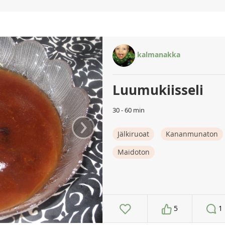
kalmanakka
Luumukiisseli
30 - 60 min
›
Jälkiruoat
Kananmunaton
Maidoton
5
1