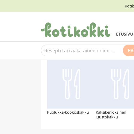
Kotik
ETUSIVU
HA
Suosittelemme myös
Puolukka-kookoskakku
Kaksikerroksinen
juustokakku