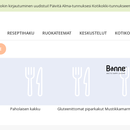
okin kirjautuminen uudistui! Päivitä Alma-tunnuksesi Kotikokki-tunnukseen 
RESEPTIHAKU
RUOKATEEMAT
KESKUSTELUT
KOTIKO
E
Paholaisen kakku
Gluteenittomat piparkakut
Mustikkamarm