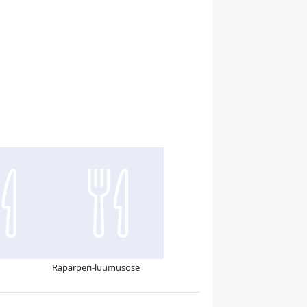
Raparperi-luumusose