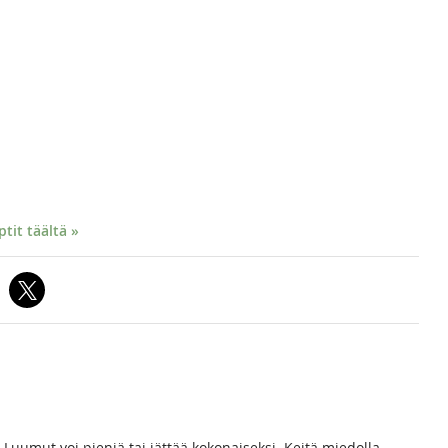
it täältä »
i. Luumut voi pieniä tai jättää kokonaiseksi. Keitä miedolla