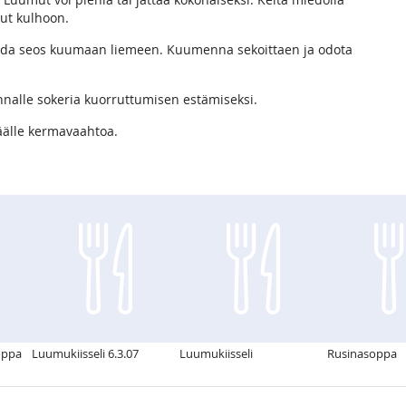
ut kulhoon.
aada seos kuumaan liemeen. Kuumenna sekoittaen ja odota
innalle sokeria kuorruttumisen estämiseksi.
 päälle kermavaahtoa.
oppa
Luumukiisseli 6.3.07
Luumukiisseli
Rusinasoppa