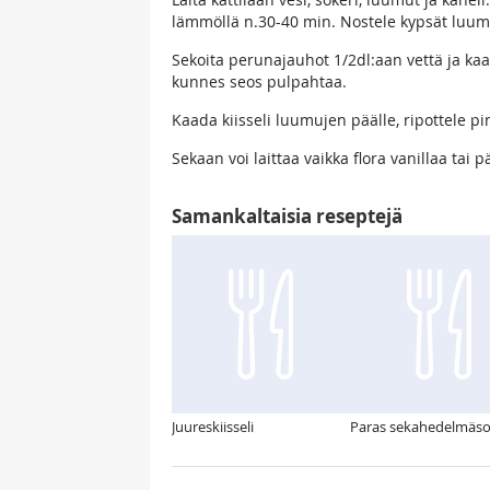
lämmöllä n.30-40 min. Nostele kypsät luum
Sekoita perunajauhot 1/2dl:aan vettä ja k
kunnes seos pulpahtaa.
Kaada kiisseli luumujen päälle, ripottele p
Sekaan voi laittaa vaikka flora vanillaa tai
Samankaltaisia reseptejä
Juureskiisseli
Paras sekahedelmäs