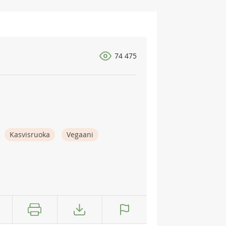
74 475
Kasvisruoka
Vegaani