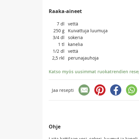
Raaka-aineet
7
dl
vettä
250
g
Kuivattuja luumuja
3/4
dl
sokeria
1
tl
kanelia
1/2
dl
vettä
2,5
rkl
perunajauhoja
Katso myös uusimmat ruokatrendien resept
Jaa resepti
Ohje
Laita kattilaan vesi, sokeri, luumut ja kanel