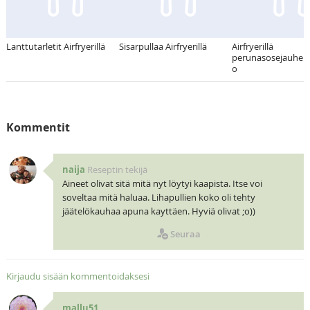
Lanttutarletit Airfryerillä
Sisarpullaa Airfryerillä
Airfryerillä
perunasosejauhelih
o
Kommentit
naija
Reseptin tekijä
Aineet olivat sitä mitä nyt löytyi kaapista. Itse voi
soveltaa mitä haluaa. Lihapullien koko oli tehty
jäätelökauhaa apuna kayttäen. Hyviä olivat ;o))
Seuraa
Kirjaudu sisään kommentoidaksesi
mallu51