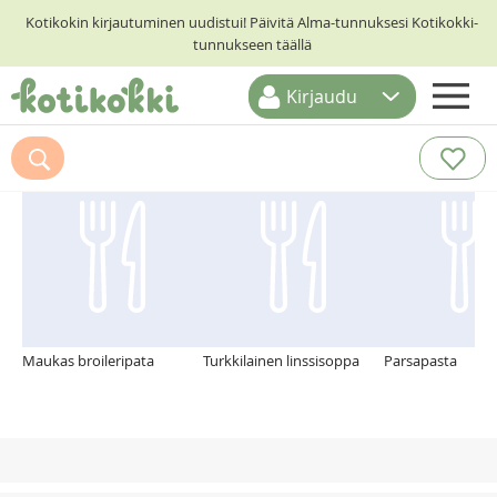
Kotikokin kirjautuminen uudistui! Päivitä Alma-tunnuksesi Kotikokki-
tunnukseen täällä
Kirjaudu
ETUSIVU
Suosittelemme myös
RESEPTIHAKU
RUOKATEEMAT
KESKUSTELUT
KOTIKOKIT
Maukas broileripata
Turkkilainen linssisoppa
Parsapasta