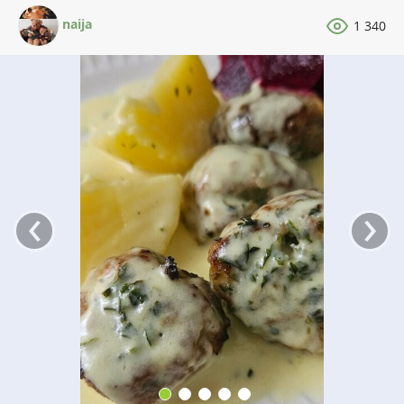
naija
1 340
‹
›