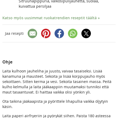
Sitruunapippuria, valkosipulijauhetta, suolaa,
kuivattua persiljaa
Katso myös uusimmat ruokatrendien reseptit täältä »
Jaa resepti
Ohje
Laita kulhoon jauheliha ja juusto, vaivaa tasaiseksi. Lisää
kanamuna ja mausteet. Sekoita ja lisää korppujauho myös
sekoittaen. Sitten kerma ja vesi. Sekoita tasainen massa. Peitä
kulho kelmulla ja laita jääkaappiin muutamaksi tunniksi että
maut tasaantuvat. Ei haittaa vaikka olisi yönkin yli.
Ota taikina jääkaapista ja pyörittele lihapullia vaikka öljytyin
käsin.
Laita paperi airfryeriin ja pyörykät siihen. Paista 180 asteessa