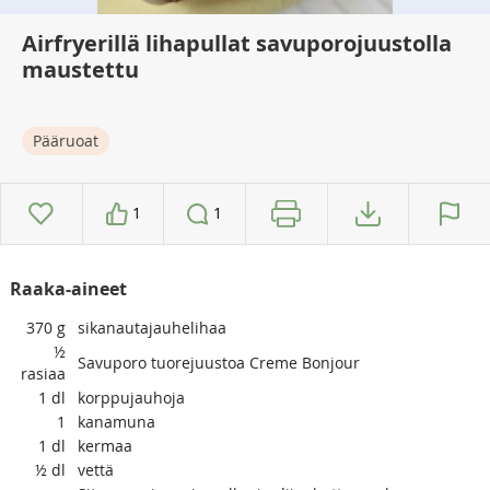
Airfryerillä lihapullat savuporojuustolla
maustettu
Pääruoat
1
1
Raaka-aineet
370
g
sikanautajauhelihaa
½
Savuporo tuorejuustoa Creme Bonjour
rasiaa
1
dl
korppujauhoja
1
kanamuna
1
dl
kermaa
½
dl
vettä