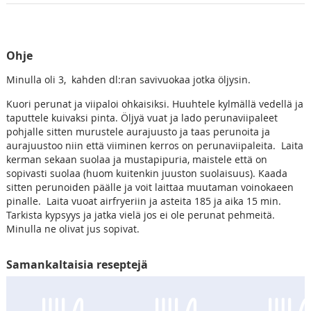
Ohje
Minulla oli 3, kahden dl:ran savivuokaa jotka öljysin.
Kuori perunat ja viipaloi ohkaisiksi. Huuhtele kylmällä vedellä ja
taputtele kuivaksi pinta. Öljyä vuat ja lado perunaviipaleet
pohjalle sitten murustele aurajuusto ja taas perunoita ja
aurajuustoo niin että viiminen kerros on perunaviipaleita. Laita
kerman sekaan suolaa ja mustapipuria, maistele että on
sopivasti suolaa (huom kuitenkin juuston suolaisuus). Kaada
sitten perunoiden päälle ja voit laittaa muutaman voinokaeen
pinalle. Laita vuoat airfryeriin ja asteita 185 ja aika 15 min.
Tarkista kypsyys ja jatka vielä jos ei ole perunat pehmeitä.
Minulla ne olivat jus sopivat.
Samankaltaisia reseptejä