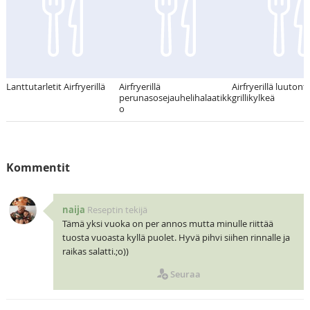
Lanttutarletit Airfryerillä
Airfryerillä
Airfryerillä luutont
perunasosejauhelihalaatikk
grillikylkeä
o
Kommentit
naija
Reseptin tekijä
Tämä yksi vuoka on per annos mutta minulle riittää
tuosta vuoasta kyllä puolet. Hyvä pihvi siihen rinnalle ja
raikas salatti.;o))
Seuraa