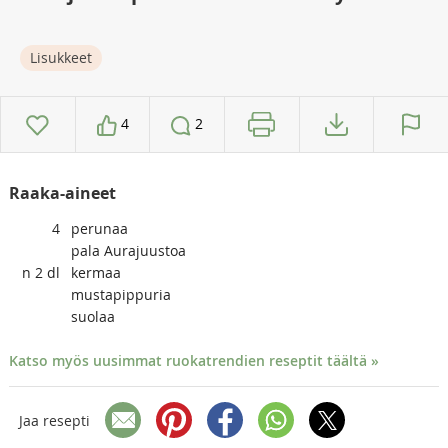
Lisukkeet
4
2
Raaka-aineet
4
perunaa
pala Aurajuustoa
n 2
dl
kermaa
mustapippuria
suolaa
Katso myös uusimmat ruokatrendien reseptit täältä »
Jaa resepti