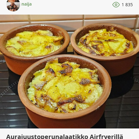
naija
1 835
Aurajuustoperunalaatikko Airfryerillä