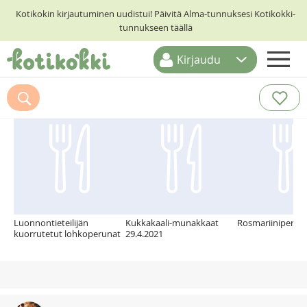
Kotikokin kirjautuminen uudistui! Päivitä Alma-tunnuksesi Kotikokki-
tunnukseen täällä
Kirjaudu
ETUSIVU
Suosittelemme myös
RESEPTIHAKU
RUOKATEEMAT
KESKUSTELUT
KOTIKOKIT
Luonnontieteilijän
Kukkakaali-munakkaat
Rosmariiniperun
kuorrutetut lohkoperunat
29.4.2021