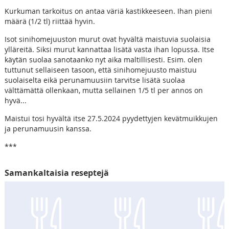
Kurkuman tarkoitus on antaa väriä kastikkeeseen. Ihan pieni
määrä (1/2 tl) riittää hyvin.
Isot sinihomejuuston murut ovat hyvältä maistuvia suolaisia
ylläreitä. Siksi murut kannattaa lisätä vasta ihan lopussa. Itse
käytän suolaa sanotaanko nyt aika maltillisesti. Esim. olen
tuttunut sellaiseen tasoon, että sinihomejuusto maistuu
suolaiselta eikä perunamuusiin tarvitse lisätä suolaa
välttämättä ollenkaan, mutta sellainen 1/5 tl per annos on
hyvä...
Maistui tosi hyvältä itse 27.5.2024 pyydettyjen kevätmuikkujen
ja perunamuusin kanssa.
***
Samankaltaisia reseptejä