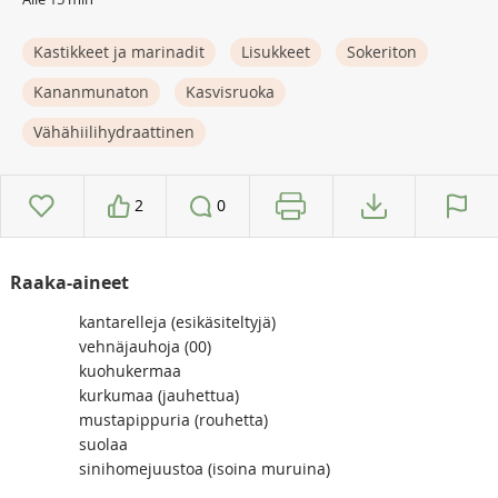
Kastikkeet ja marinadit
Lisukkeet
Sokeriton
Kananmunaton
Kasvisruoka
Vähähiilihydraattinen
2
0
Raaka-aineet
kantarelleja (esikäsiteltyjä)
vehnäjauhoja (00)
kuohukermaa
kurkumaa (jauhettua)
mustapippuria (rouhetta)
suolaa
sinihomejuustoa (isoina muruina)