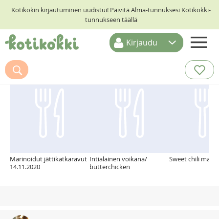
Kotikokin kirjautuminen uudistui! Päivitä Alma-tunnuksesi Kotikokki-
tunnukseen täällä
Kirjaudu
ETUSIVU
Suosittelemme myös
RESEPTIHAKU
RUOKATEEMAT
KESKUSTELUT
KOTIKOKIT
Marinoidut jättikatkaravut
Intialainen voikana/
Sweet chili majon
14.11.2020
butterchicken