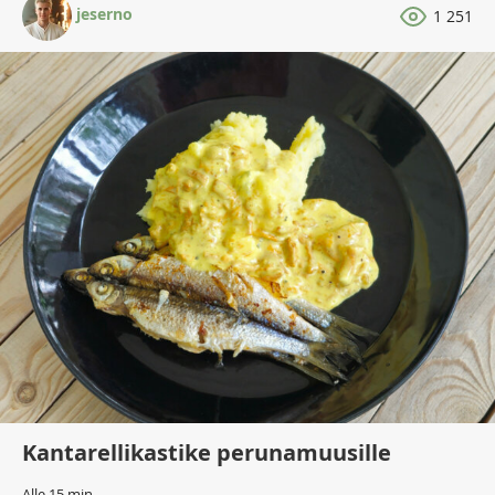
jeserno
1 251
Kantarellikastike perunamuusille
Alle 15 min