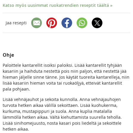
Katso myös uusimmat ruokatrendien reseptit täältä »
Jaa resepti
Ohje
Paloittele kantarellit isoiksi paloiksi. Lisää kantarellit tyhjään
kasariin ja haihduta nestettä pois niin paljon, että nestettä jää
hieman jäljelle sinne tänne. Jos käytät tuoreita kantarelleja, niin
lisää kasariin hieman voita tai ruokaöljyä, etteivät kantarellit
pala pohjaan.
Lisää vehnäjauhot ja sekoita kunnolla. Anna vehnäjauhojen
turvota hetken aikaa välillä sekoittaen. Lisää kuohukerma,
kurkuma, mustapippuri ja suola. Anna kuplia matalalla
lämmöllä hetken aikaa. Vältä kiehuttamista suurella teholla.
Lisää sinihomejuusto, nosta kasari pois liedeltä ja sekoittele
hetken aikaa.