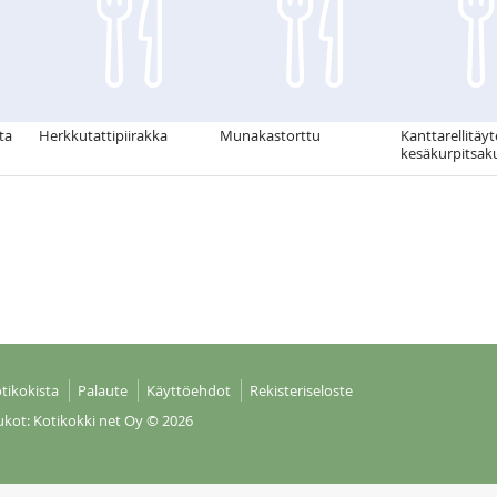
ta
Herkkutattipiirakka
Munakastorttu
Kanttarellitäyt
kesäkurpitsak
tikokista
Palaute
Käyttöehdot
Rekisteriseloste
ukot: Kotikokki net Oy
© 2026