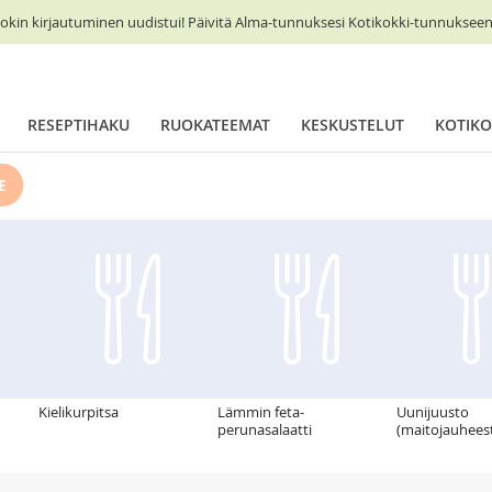
okin kirjautuminen uudistui! Päivitä Alma-tunnuksesi Kotikokki-tunnukseen 
RESEPTIHAKU
RUOKATEEMAT
KESKUSTELUT
KOTIKO
E
Kielikurpitsa
Lämmin feta-
Uunijuusto
perunasalaatti
(maitojauhees