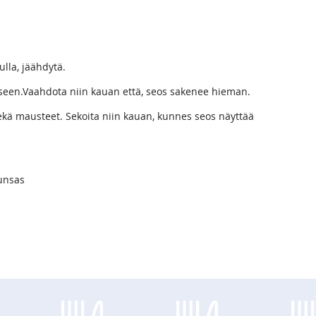
ulla, jäähdytä.
seen.Vaahdota niin kauan että, seos sakenee hieman.
s sekä mausteet. Sekoita niin kauan, kunnes seos näyttää
runsas