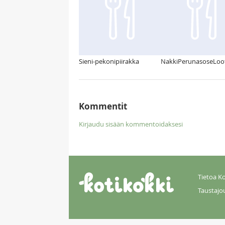
Sieni-pekonipiirakka
NakkiPerunasoseLoo
Kommentit
Kirjaudu sisään kommentoidaksesi
Tietoa Ko
Taustajo