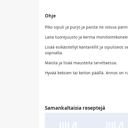
Ohje
Piko sipuli ja purjo ja paista ne voissa pann
Laita tuorejuusto ja kerma monitoimikonee
Lisää esikäsitellyt kantarellit ja sipuliseo
sopivalta.
Maista ja lisää mausteita tarvittaessa.
Hyvää keksien tai keiton päällä. Annos on 
Samankaltaisia reseptejä