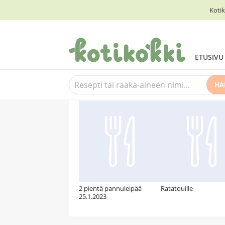
Kotik
ETUSIVU
HA
Suosittelemme myös
2 pientä pannuleipää
Ratatouille
25.1.2023