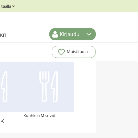
täällä
Kirjaudu
KIT
Muistitaulu
Kuohkea Misovoi
ta)