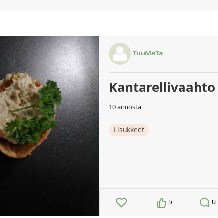
TuuMaTa
Kantarellivaahto
10 annosta
Lisukkeet
5
0