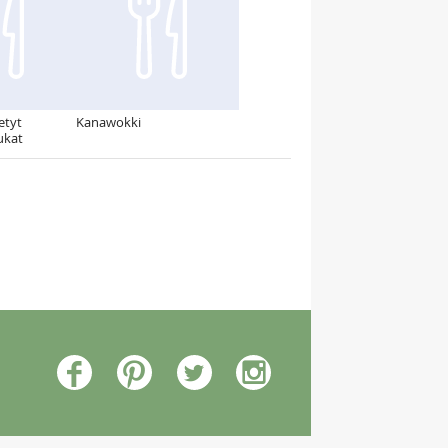
etyt
Kanawokki
ukat