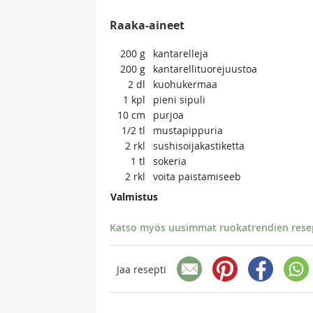
Raaka-aineet
200
g
kantarelleja
200
g
kantarellituorejuustoa
2
dl
kuohukermaa
1
kpl
pieni sipuli
10
cm
purjoa
1/2
tl
mustapippuria
2
rkl
sushisoijakastiketta
1
tl
sokeria
2
rkl
voita paistamiseeb
Valmistus
Katso myös uusimmat ruokatrendien resept
Jaa resepti