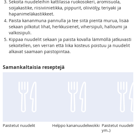
Sekoita nuudeleihin kattilassa ruokosokeri, aromisuola,
soijakastike, riisiviinietikka, pippurit, oliiviöljy, teriyaki ja
hapanimeläkastikkeet.
Paista kananmuna pannulla ja tee siitä pientä murua, lisää
sekaan pilkotut lihat, herkkusienet, vihersipuli, halloumi ja
valkosipuli.
Kippaa nuudelit sekaan ja paista kovalla lämmöllä jatkuvasti
sekoitellen, sen verran että liika kosteus poistuu ja nuudelit
alkavat saamaan paistopintaa.
Samankaltaisia reseptejä
Paistetut nuudelit
Helppo kananuudeliwokki
Paistetut nuudelit
ym..)