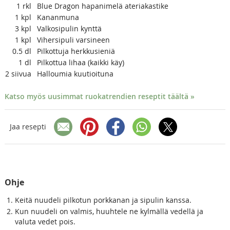
1
rkl
Blue Dragon hapanimelä ateriakastike
1
kpl
Kananmuna
3
kpl
Valkosipulin kynttä
1
kpl
Vihersipuli varsineen
0.5
dl
Pilkottuja herkkusieniä
1
dl
Pilkottua lihaa (kaikki käy)
2
siivua
Halloumia kuutioituna
Katso myös uusimmat ruokatrendien reseptit täältä »
Jaa resepti
Ohje
Keitä nuudeli pilkotun porkkanan ja sipulin kanssa.
Kun nuudeli on valmis, huuhtele ne kylmällä vedellä ja
valuta vedet pois.