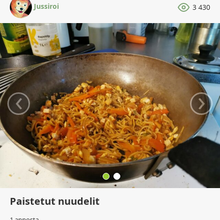
Jussiroi
3 430
‹
›
Paistetut nuudelit
1 annosta