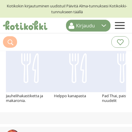
Kotikokin kirjautuminen uudistui! Päivitä Alma-tunnuksesi Kotikokki-
tunnukseen täällä
Kirjaudu
ETUSIVU
Suosittelemme myös
RESEPTIHAKU
RUOKATEEMAT
KESKUSTELUT
KOTIKOKIT
Jauhelihakastiketta ja
Helppo kanapasta
Pad Thai, paistet
makaronia.
nuudelit