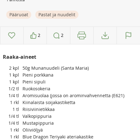
Pääruoat
Pastat ja nuudelit
2
2
Raaka-aineet
2
kpl
50g Munanuudeli (Santa Maria)
1
kpl
Pieni porkkana
1
kpl
Pieni sipuli
1/2
tl
Ruokosokeria
1/4
tl
Aromisuolaa (jossa on arominvahvennetta (E621)
1
rkl
Kiinalaista soijakastiketta
1
tl
Riisiviinietikkaa
1/4
tl
Valkopippuria
1/4
tl
Mustapippuria
1
rkl
Oliiviöljyä
1
rkl
Blue Dragon Teriyaki ateriakastike