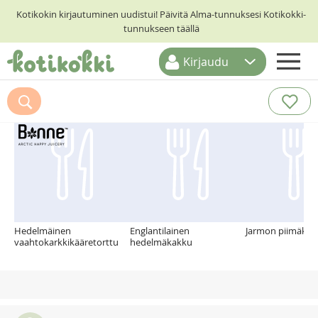
Kotikokin kirjautuminen uudistui! Päivitä Alma-tunnuksesi Kotikokki-
tunnukseen täällä
Kirjaudu
ETUSIVU
Suosittelemme myös
RESEPTIHAKU
RUOKATEEMAT
KESKUSTELUT
KOTIKOKIT
Hedelmäinen
Englantilainen
Jarmon piimäkak
vaahtokarkkikääretorttu
hedelmäkakku