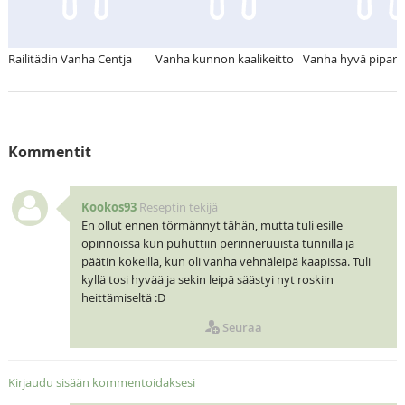
Railitädin Vanha Centja
Vanha kunnon kaalikeitto
Vanha hyvä pipar
Kommentit
Kookos93
Reseptin tekijä
En ollut ennen törmännyt tähän, mutta tuli esille
opinnoissa kun puhuttiin perinneruuista tunnilla ja
päätin kokeilla, kun oli vanha vehnäleipä kaapissa. Tuli
kyllä tosi hyvää ja sekin leipä säästyi nyt roskiin
heittämiseltä :D
Seuraa
Kirjaudu sisään kommentoidaksesi