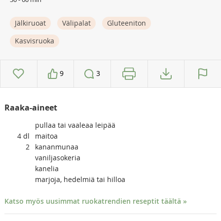
Jälkiruoat
Välipalat
Gluteeniton
Kasvisruoka
9
3
Raaka-aineet
pullaa tai vaaleaa leipää
4
dl
maitoa
2
kananmunaa
vaniljasokeria
kanelia
marjoja, hedelmiä tai hilloa
Katso myös uusimmat ruokatrendien reseptit täältä »