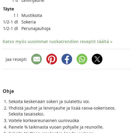
1
tl
Leivinjauhe
Täyte
1
l
Mustikoita
1/2-1
dl
Sokeria
1/2-1
dl
Perunajauhoja
Katso myös uusimmat ruokatrendien reseptit täältä »
Jaa resepti
Ohje
Sekoita keskenään sokeri ja sulatettu voi.
Yhdistä jauhot ja leivinjauhe ja lisää rasva-sokeriseos.
Sekoita tasaiseksi.
Voitele korkeareunainen uunivuoka
Painele ¾ taikinasta vuoan pohjalle ja reunoille.