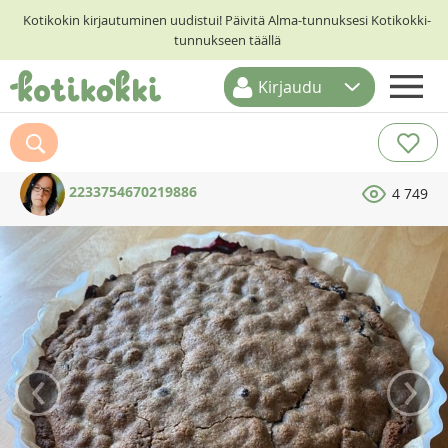
Kotikokin kirjautuminen uudistui! Päivitä Alma-tunnuksesi Kotikokki-
tunnukseen täällä
Kirjaudu
ETUSIVU
RESEPTIHAKU
2233754670219886
4 749
RUOKATEEMAT
KESKUSTELUT
KOTIKOKIT
‹
›