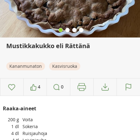
Mustikkakukko eli Rättänä
Kananmunaton
Kasvisruoka
4
0
Raaka-aineet
200
g
Voita
1
dl
Sokeria
4
dl
Ruisjauhoja