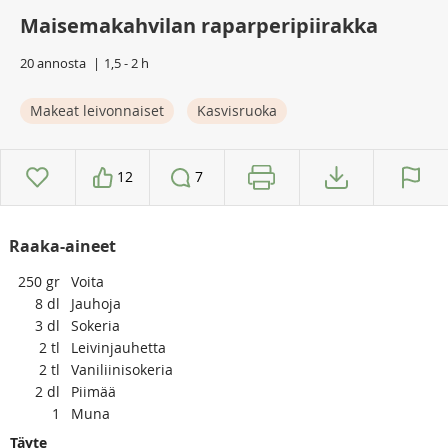
Maisemakahvilan raparperipiirakka
20 annosta
1,5 - 2 h
Makeat leivonnaiset
Kasvisruoka
12
7
Raaka-aineet
250
gr
Voita
8
dl
Jauhoja
3
dl
Sokeria
2
tl
Leivinjauhetta
2
tl
Vaniliinisokeria
2
dl
Piimää
1
Muna
Täyte