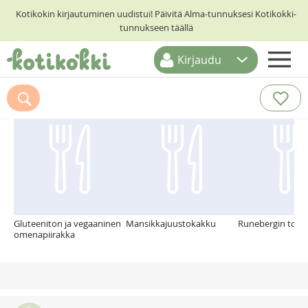
Kotikokin kirjautuminen uudistui! Päivitä Alma-tunnuksesi Kotikokki-
tunnukseen täällä
Kirjaudu
ETUSIVU
Suosittelemme myös
RESEPTIHAKU
RUOKATEEMAT
KESKUSTELUT
KOTIKOKIT
Gluteeniton ja vegaaninen
Mansikkajuustokakku
Runebergin tortu
omenapiirakka