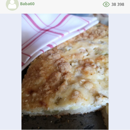
Baba60
38 398