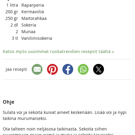
1
litra
Raparperia
200
gr
Kermaviiliä
250
gr
Maitorahkaa
2
dl
Sokeria
2
Munaa
3
tl
Vaniliinisokeria
Katso myös uusimmat ruokatrendien reseptit täältä »
Jaa resepti
Ohje
Sulata voi ja sekoita kuivat aineet keskenään. Lisää voi ja nypi
taikina murumaiseksi.
Ota talteen noin neljäsosa taikinasta. Sekoita siihen
suurempaan osaan piimä ja muna ja sekoita tasaiseksi.