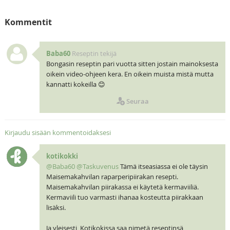
Kommentit
Baba60
Reseptin tekijä
Bongasin reseptin pari vuotta sitten jostain mainoksesta
oikein video-ohjeen kera. En oikein muista mistä mutta
kannatti kokeilla 😊
Seuraa
Kirjaudu sisään kommentoidaksesi
kotikokki
@Baba60
@Taskuvenus
Tämä itseasiassa ei ole täysin
Maisemakahvilan raparperipiirakan resepti.
Maisemakahvilan piirakassa ei käytetä kermaviiliä.
Kermaviili tuo varmasti ihanaa kosteutta piirakkaan
lisäksi.
Ja yleisesti, Kotikokissa saa nimetä reseptinsä