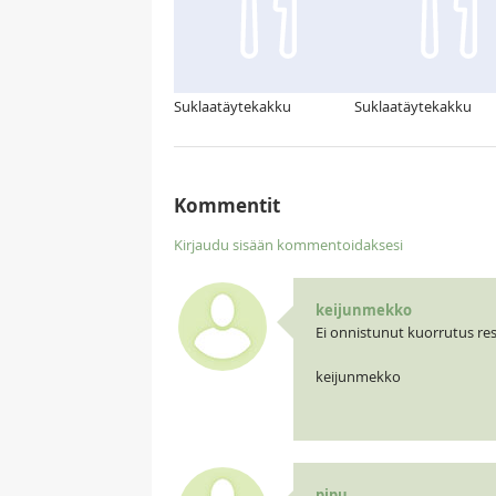
Suklaatäytekakku
Suklaatäytekakku
Kommentit
Kirjaudu sisään kommentoidaksesi
keijunmekko
Ei onnistunut kuorrutus res
keijunmekko
pipu