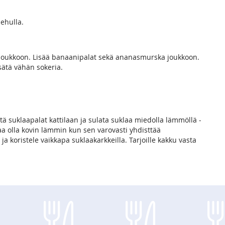
ehulla.
i joukkoon. Lisää banaanipalat sekä ananasmurska joukkoon.
sätä vähän sokeria.
tä suklaapalat kattilaan ja sulata suklaa miedolla lämmöllä -
saa olla kovin lämmin kun sen varovasti yhdisttää
a koristele vaikkapa suklaakarkkeilla. Tarjoille kakku vasta