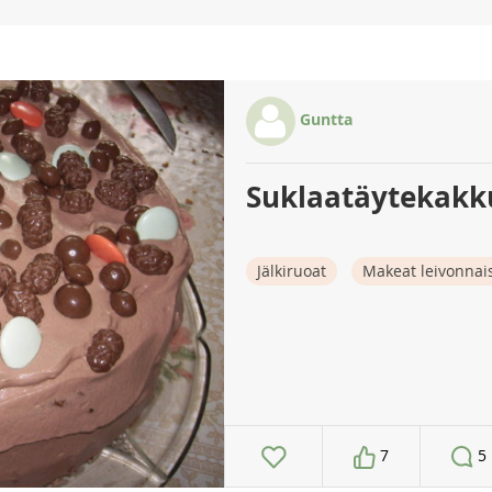
Guntta
Suklaatäytekakk
Jälkiruoat
Makeat leivonnai
7
5