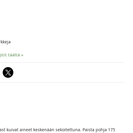
rkkeja
it täältä »
ast kuivat aineet keskenään sekoitettuna. Paista pohja 175