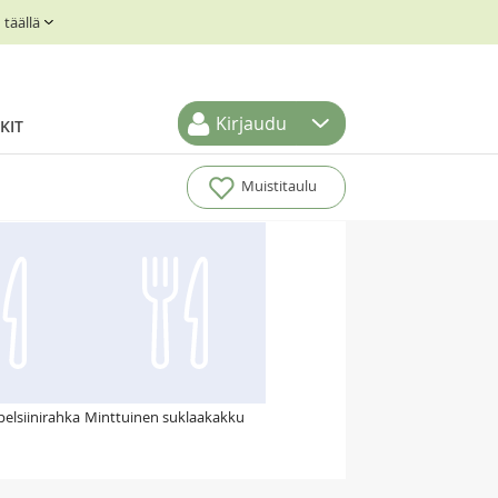
täällä
Kirjaudu
KIT
Muistitaulu
pelsiinirahka
Minttuinen suklaakakku