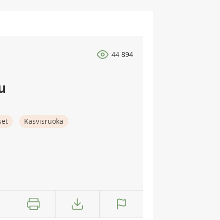
44 894
u
set
Kasvisruoka