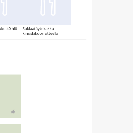
kku 40 hlö
Suklaatäytekakku
kinuskikuorrutteella