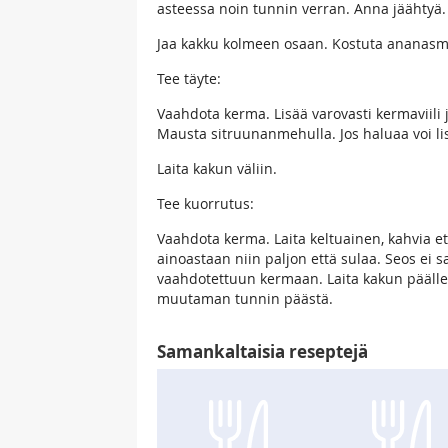
asteessa noin tunnin verran. Anna jäähtyä.
Jaa kakku kolmeen osaan. Kostuta ananasm
Tee täyte:
Vaahdota kerma. Lisää varovasti kermaviil
Mausta sitruunanmehulla. Jos haluaa voi li
Laita kakun väliin.
Tee kuorrutus:
Vaahdota kerma. Laita keltuainen, kahvia et
ainoastaan niin paljon että sulaa. Seos ei 
vaahdotettuun kermaan. Laita kakun päälle j
muutaman tunnin päästä.
Samankaltaisia reseptejä