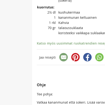
(sokeria)
kuorrutus:
2½
dl
kuohukermaa
1
kananmunan keltuainen
1
rkl
Kahvia
70
gr
talaoussuklaata
koristeeksi vaikkapa suklaaka
Katso myös uusimmat ruokatrendien resept
Jaa resepti
Ohje
Tee pohja:
Vatkaa kananmunat että sokeri. Lisää varov