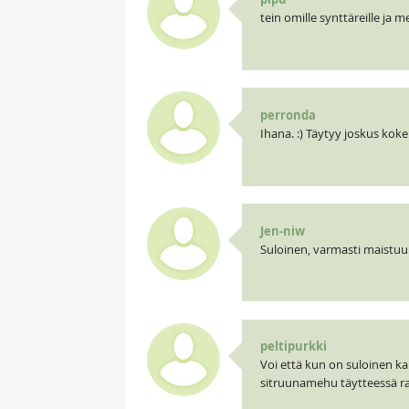
tein omille synttäreille ja
perronda
Ihana. :) Täytyy joskus kokei
Jen-niw
Suloinen, varmasti maistuu..
peltipurkki
Voi että kun on suloinen kak
sitruunamehu täytteessä r