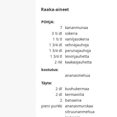
Raaka-aineet
POHJA:
7
kananmunaa
3 ½
dl
sokeria
1 ½
tl
vaniljasokeria
1 3/4
dl
vehnäjauhoja
1 3/4
dl
perunajauhoja
1 3/4
tl
leivinjauhetta
2
rkl
kaakaojauhetta
kostutus:
ananasmehua
Täyte:
2
dl
kuohukermaa
2
dl
kermaviiliä
2
banaania
pieni
purkki
ananasmurskaa
sitruunanmehua