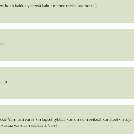
 meni koko kakku, yleensä kakut menee meillä huonosti :)
lla.
 =))
ku! Varmasti varsinkin lapset tykkää kun on noin veikeät koristeetkin :). Ja
aikastaa varmaan näpsästi. Nam!