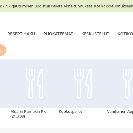
okin kirjautuminen uudistui! Päivitä Alma-tunnuksesi Kotikokki-tunnukseen 
RESEPTIHAKU
RUOKATEEMAT
KESKUSTELUT
KOTIKO
E
Muarin Pumpkin Pie
Kookospallot
Vaniljainen Ap
(21.9.08)