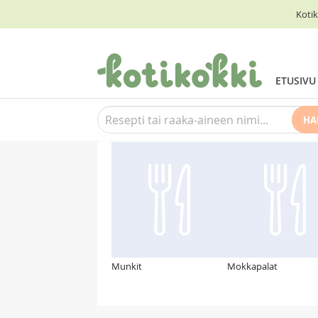
Kotik
ETUSIVU
HA
Suosittelemme myös
Munkit
Mokkapalat