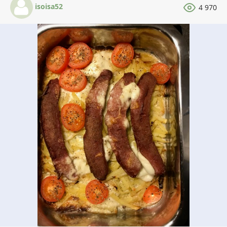
isoisa52
4 970