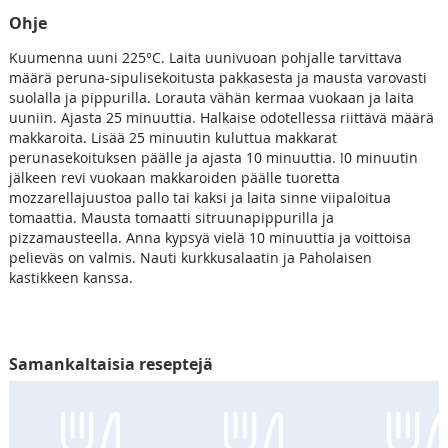
Ohje
Kuumenna uuni 225°C. Laita uunivuoan pohjalle tarvittava
määrä peruna-sipulisekoitusta pakkasesta ja mausta varovasti
suolalla ja pippurilla. Lorauta vähän kermaa vuokaan ja laita
uuniin. Ajasta 25 minuuttia. Halkaise odotellessa riittävä määrä
makkaroita. Lisää 25 minuutin kuluttua makkarat
perunasekoituksen päälle ja ajasta 10 minuuttia. !0 minuutin
jälkeen revi vuokaan makkaroiden päälle tuoretta
mozzarellajuustoa pallo tai kaksi ja laita sinne viipaloitua
tomaattia. Mausta tomaatti sitruunapippurilla ja
pizzamausteella. Anna kypsyä vielä 10 minuuttia ja voittoisa
pelieväs on valmis. Nauti kurkkusalaatin ja Paholaisen
kastikkeen kanssa.
Samankaltaisia reseptejä