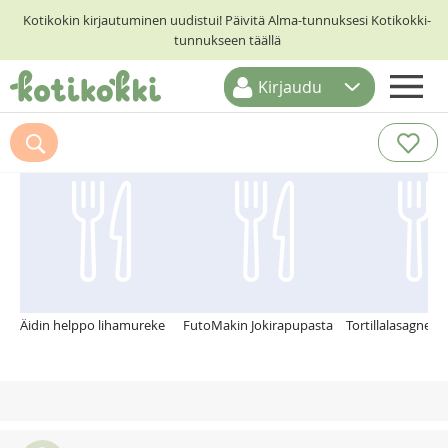
Kotikokin kirjautuminen uudistui! Päivitä Alma-tunnuksesi Kotikokki-
tunnukseen täällä
Kirjaudu
ETUSIVU
Suosittelemme myös
RESEPTIHAKU
RUOKATEEMAT
KESKUSTELUT
KOTIKOKIT
Äidin helppo lihamureke
FutoMakin Jokirapupasta
Tortillalasagne