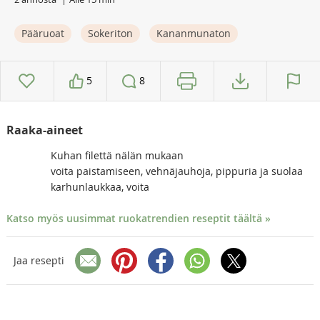
Pääruoat
Sokeriton
Kananmunaton
5
8
Raaka-aineet
Kuhan filettä nälän mukaan
voita paistamiseen, vehnäjauhoja, pippuria ja suolaa
karhunlaukkaa, voita
Katso myös uusimmat ruokatrendien reseptit täältä »
Jaa resepti