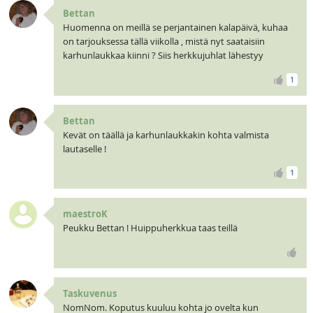
Bettan
Huomenna on meillä se perjantainen kalapäivä, kuhaa
on tarjouksessa tällä viikolla , mistä nyt saataisiin
karhunlaukkaa kiinni ? Siis herkkujuhlat lähestyy
1
Bettan
Kevät on täällä ja karhunlaukkakin kohta valmista
lautaselle !
1
maestroK
Peukku Bettan ! Huippuherkkua taas teillä
Taskuvenus
NomNom. Koputus kuuluu kohta jo ovelta kun