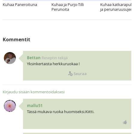
Kuhaa Paneroituna
Kuhaa ja Purjo-Tilli
Kuhaa katkarapulis
Perunoita
ja perunaruusujen 
Kommentit
Bettan
Reseptin tekijä
Yksinkertaista herkkuruokaa !
Seuraa
Kirjaudu sisään kommentoidaksesi
mallu51
Tässä mukava ruoka huomiseksi.Kiitti.