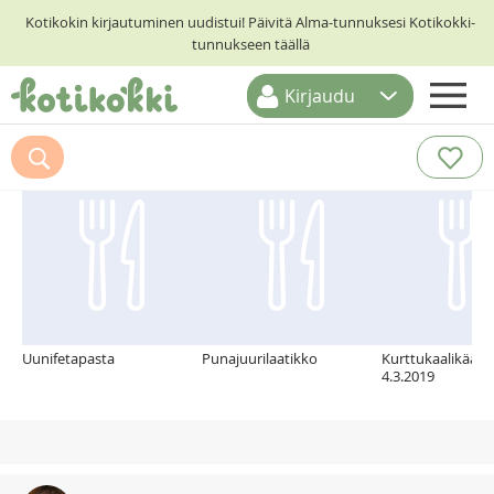
Kotikokin kirjautuminen uudistui! Päivitä Alma-tunnuksesi Kotikokki-
tunnukseen täällä
Kirjaudu
ETUSIVU
Suosittelemme myös
RESEPTIHAKU
RUOKATEEMAT
KESKUSTELUT
KOTIKOKIT
Uunifetapasta
Punajuurilaatikko
Kurttukaalikääry
4.3.2019