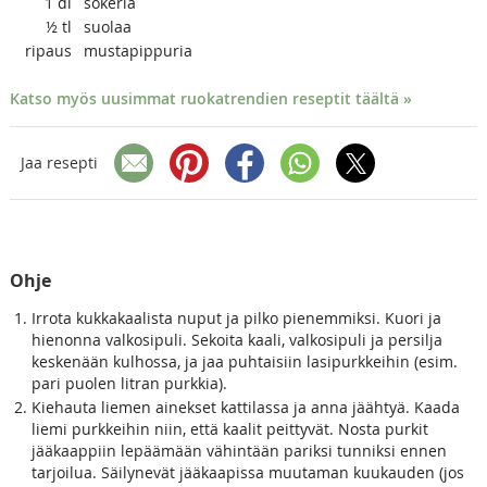
1
dl
sokeria
½
tl
suolaa
ripaus
mustapippuria
Katso myös uusimmat ruokatrendien reseptit täältä »
Jaa resepti
Ohje
Irrota kukkakaalista nuput ja pilko pienemmiksi. Kuori ja
hienonna valkosipuli. Sekoita kaali, valkosipuli ja persilja
keskenään kulhossa, ja jaa puhtaisiin lasipurkkeihin (esim.
pari puolen litran purkkia).
Kiehauta liemen ainekset kattilassa ja anna jäähtyä. Kaada
liemi purkkeihin niin, että kaalit peittyvät. Nosta purkit
jääkaappiin lepäämään vähintään pariksi tunniksi ennen
tarjoilua. Säilynevät jääkaapissa muutaman kuukauden (jos