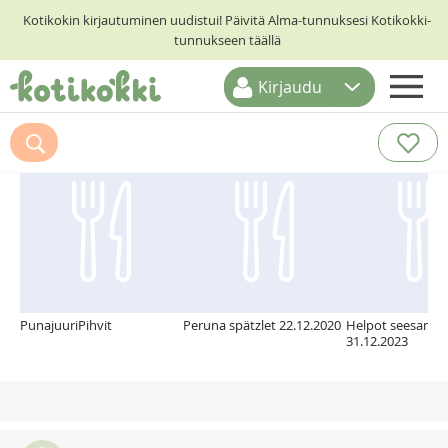
Kotikokin kirjautuminen uudistui! Päivitä Alma-tunnuksesi Kotikokki-
tunnukseen täällä
Kirjaudu
ETUSIVU
Suosittelemme myös
RESEPTIHAKU
RUOKATEEMAT
KESKUSTELUT
KOTIKOKIT
PunajuuriPihvit
Peruna spätzlet 22.12.2020
Helpot seesamik
31.12.2023