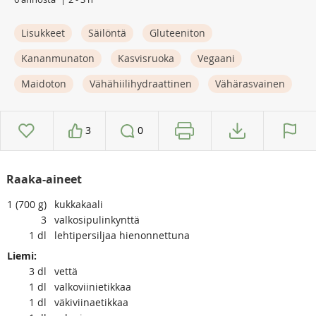
Lisukkeet
Säilöntä
Gluteeniton
Kananmunaton
Kasvisruoka
Vegaani
Maidoton
Vähähiilihydraattinen
Vähärasvainen
3
0
Raaka-aineet
1 (700 g)
kukkakaali
3
valkosipulinkynttä
1
dl
lehtipersiljaa hienonnettuna
Liemi:
3
dl
vettä
1
dl
valkoviinietikkaa
1
dl
väkiviinaetikkaa