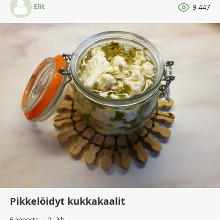
Elit
9 447
Pikkelöidyt kukkakaalit
6 annosta
2 - 3 h