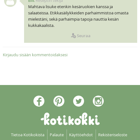
Elit
Reseptin tekijä
Mahtava lisuke etenkin kesäruokien kanssa ja
salaateissa. Etikkasäilykkeiden parhaimmistoa omasta
mielestäni, sekä parhaimpia tapoja nauttia kesän
kukkakaalista.
Seuraa
Kirjaudu sisään kommentoidaksesi
Tietoa Kotikokista
Palaute
Käyttöehdot
Rekisteriseloste