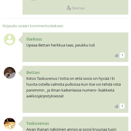
Seuraa
Kirjaudu sisään kommentoidaksesi
IlseRoos
Upeaa Bettan herkkua taas, peukku tuli
1
Bettan
Kiitos Taskuvenus ! totta on että soosi on hyvää ! Ei
huvita ostella valmiita pulloissa kun itse voi tehdä niitä
paremmin , ja ilman kaikenlaisia numero- lisäkkeitä
aakkosjärjestyksessä!
1
Taskuvenus
Aivan ihanan näköinen annos ja soosi kruunaa tuon