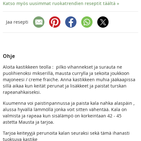
Katso myös uusimmat ruokatrendien reseptit täältä »
Jaa resepti
Ohje
Aloita kastikkeen teolla : pilko vihannekset ja surauta ne
puolihienoksi mikserillä, mausta currylla ja sekoita joukkoon
majoneesi / creme fraiche. Anna kastikkeen muhia jääkaapissa
sillä aikaa kun keität perunat ja lisäkkeet ja paistat turskan
rapeanahkaiseksi.
Kuumenna voi paistinpannussa ja paista kala nahka alaspäin ,
alussa hyvällä lämmöllä jonka voit sitten vähentää. Kala on
valmista ja rapeaa kun sisälämpö on korkeintaan 42 - 45
astetta Mausta ja tarjoa.
Tarjoa keiteyyjä perunoita kalan seuraksi sekä tämä ihanasti
tuoksuva kastike