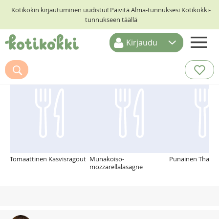
Kotikokin kirjautuminen uudistui! Päivitä Alma-tunnuksesi Kotikokki-
tunnukseen täällä
Kirjaudu
ETUSIVU
Suosittelemme myös
RESEPTIHAKU
RUOKATEEMAT
KESKUSTELUT
KOTIKOKIT
Tomaattinen Kasvisragout
Munakoiso-
Punainen Thai A
mozzarellalasagne