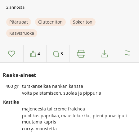
2 annosta
Pääruoat
Gluteeniton
Sokeriton
Kasvisruoka
4
3
Raaka-aineet
400
gr
turskanselkää nahkan kanssa
voita paistamiseen, suolaa ja pippuria
Kastike
majoneesia tai creme fraichea
puolikas paprikaa, maustekurkku, pieni punasipuli
muutama kapris
curry- maustetta