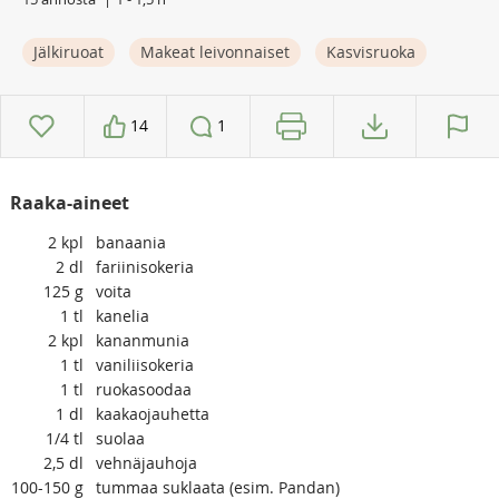
Jälkiruoat
Makeat leivonnaiset
Kasvisruoka
14
1
Raaka-aineet
2
kpl
banaania
2
dl
fariinisokeria
125
g
voita
1
tl
kanelia
2
kpl
kananmunia
1
tl
vaniliisokeria
1
tl
ruokasoodaa
1
dl
kaakaojauhetta
1/4
tl
suolaa
2,5
dl
vehnäjauhoja
100-150
g
tummaa suklaata (esim. Pandan)