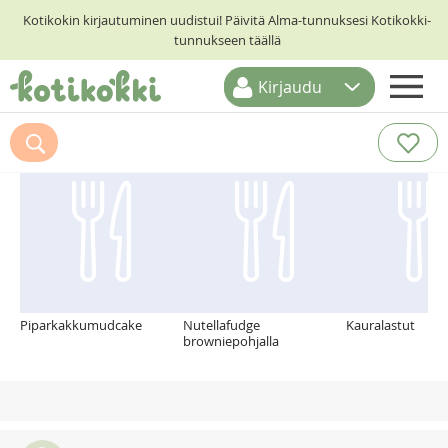
Kotikokin kirjautuminen uudistui! Päivitä Alma-tunnuksesi Kotikokki-
tunnukseen täällä
Kirjaudu
ETUSIVU
Suosittelemme myös
RESEPTIHAKU
RUOKATEEMAT
KESKUSTELUT
KOTIKOKIT
Piparkakkumudcake
Nutellafudge
Kauralastut
browniepohjalla