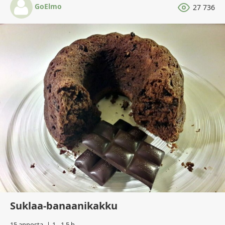
GoElmo
27 736
Suklaa-banaanikakku
15 annosta
1 - 1,5 h