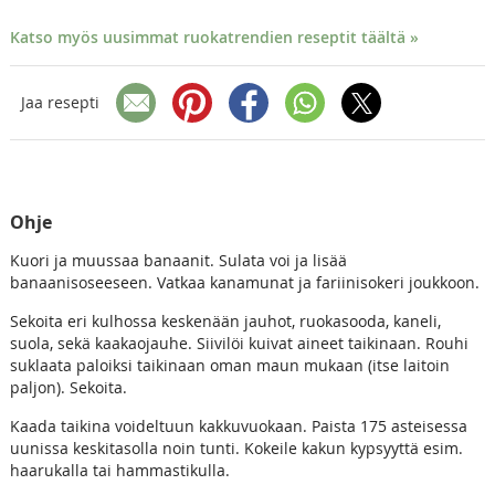
Katso myös uusimmat ruokatrendien reseptit täältä »
Jaa resepti
Ohje
Kuori ja muussaa banaanit. Sulata voi ja lisää
banaanisoseeseen. Vatkaa kanamunat ja fariinisokeri joukkoon.
Sekoita eri kulhossa keskenään jauhot, ruokasooda, kaneli,
suola, sekä kaakaojauhe. Siivilöi kuivat aineet taikinaan. Rouhi
suklaata paloiksi taikinaan oman maun mukaan (itse laitoin
paljon). Sekoita.
Kaada taikina voideltuun kakkuvuokaan. Paista 175 asteisessa
uunissa keskitasolla noin tunti. Kokeile kakun kypsyyttä esim.
haarukalla tai hammastikulla.