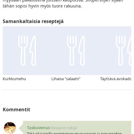
tähän sopisi hyvin myös tuore rakuuna.
Samankaltaisia reseptejä
Kurkkumehu
Lihaisa "salaatti"
Täyttävä avokado "
Kommentit
Taskuvenus
Reseptin tekijä
Tätä oli tarjolla perinteisen murusoosin ja perunoiden