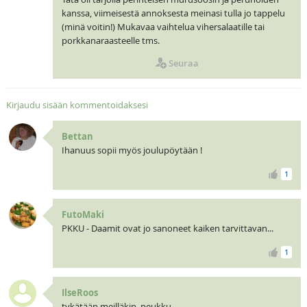
kanssa, viimeisestä annoksesta meinasi tulla jo tappelu
(minä voitin!) Mukavaa vaihtelua vihersalaatille tai
porkkanaraasteelle tms.
Seuraa
Kirjaudu sisään kommentoidaksesi
Bettan
Ihanuus sopii myös joulupöytään !
1
FutoMaki
PKKU - Daamit ovat jo sanoneet kaiken tarvittavan...
1
IlseRoos
tykätään meilläkin, peukku