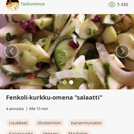
Taskuvenus
5 430
‹
›
Fenkoli-kurkku-omena "salaatti"
4 annosta
Alle 15 min
Lisukkeet
Gluteeniton
Kananmunaton
Kasvisruoka
Vegaani
Maidoton