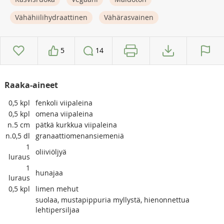
Vähähiilihydraattinen
Vähärasvainen
5
14
Raaka-aineet
0,5
kpl
fenkoli viipaleina
0,5
kpl
omena viipaleina
n.5
cm
pätkä kurkkua viipaleina
n.0,5
dl
granaattiomenansiemeniä
1
oliiviöljyä
luraus
1
hunajaa
luraus
0,5
kpl
limen mehut
suolaa, mustapippuria myllystä, hienonnettua
lehtipersiljaa