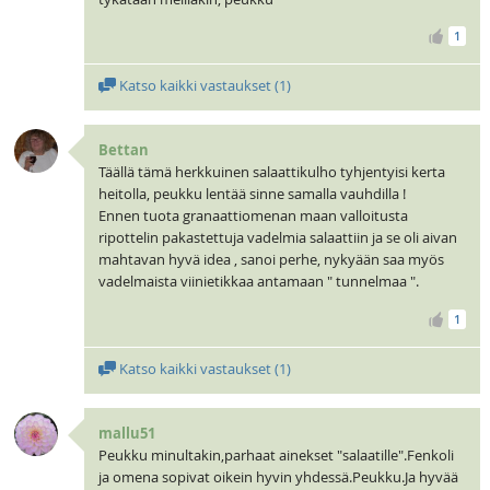
1
Katso kaikki vastaukset (
1
)
Bettan
Täällä tämä herkkuinen salaattikulho tyhjentyisi kerta
heitolla, peukku lentää sinne samalla vauhdilla !
Ennen tuota granaattiomenan maan valloitusta
ripottelin pakastettuja vadelmia salaattiin ja se oli aivan
mahtavan hyvä idea , sanoi perhe, nykyään saa myös
vadelmaista viinietikkaa antamaan " tunnelmaa ".
1
Katso kaikki vastaukset (
1
)
mallu51
Peukku minultakin,parhaat ainekset "salaatille".Fenkoli
ja omena sopivat oikein hyvin yhdessä.Peukku.Ja hyvää