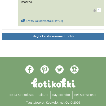
matkaa.
1
Katso kaikki vastaukset (
3
)
Näytä kaikki kommentit (14)
Tietoa Kotikokista
Palaute
Käyttöehdot
Rekisteriseloste
Taustajoukot: Kotikokki net Oy
© 2026