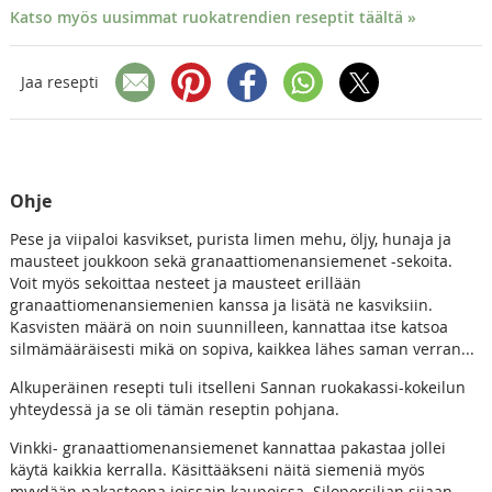
Katso myös uusimmat ruokatrendien reseptit täältä »
Jaa resepti
Ohje
Pese ja viipaloi kasvikset, purista limen mehu, öljy, hunaja ja
mausteet joukkoon sekä granaattiomenansiemenet -sekoita.
Voit myös sekoittaa nesteet ja mausteet erillään
granaattiomenansiemenien kanssa ja lisätä ne kasviksiin.
Kasvisten määrä on noin suunnilleen, kannattaa itse katsoa
silmämääräisesti mikä on sopiva, kaikkea lähes saman verran...
Alkuperäinen resepti tuli itselleni Sannan ruokakassi-kokeilun
yhteydessä ja se oli tämän reseptin pohjana.
Vinkki- granaattiomenansiemenet kannattaa pakastaa jollei
käytä kaikkia kerralla. Käsittääkseni näitä siemeniä myös
myydään pakasteena joissain kaupoissa. Silopersiljan sijaan