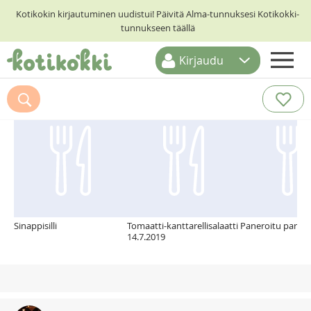
Kotikokin kirjautuminen uudistui! Päivitä Alma-tunnuksesi Kotikokki-
tunnukseen täällä
Kirjaudu
ETUSIVU
Suosittelemme myös
RESEPTIHAKU
RUOKATEEMAT
KESKUSTELUT
KOTIKOKIT
Sinappisilli
Tomaatti-kanttarellisalaatti
Paneroitu parsa
14.7.2019