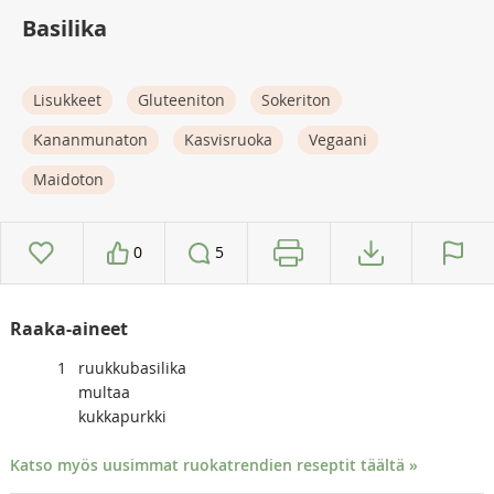
Basilika
Lisukkeet
Gluteeniton
Sokeriton
Kananmunaton
Kasvisruoka
Vegaani
Maidoton
0
5
Raaka-aineet
1
ruukkubasilika
multaa
kukkapurkki
Katso myös uusimmat ruokatrendien reseptit täältä »