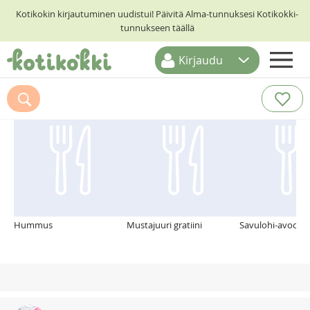
Kotikokin kirjautuminen uudistui! Päivitä Alma-tunnuksesi Kotikokki-
tunnukseen täällä
Kirjaudu
ETUSIVU
Suosittelemme myös
RESEPTIHAKU
RUOKATEEMAT
KESKUSTELUT
KOTIKOKIT
Hummus
Mustajuuri gratiini
Savulohi-avocado