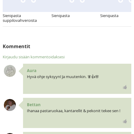
Sienipasta
Sienipasta
Sienipasta
suppilovahveroista
Kommentit
Kirjaudu sisään kommentoidaksesi
Aura
Hyvä ohje syksyyn! Ja muutenkin. 🧚👍🌸
Bettan
Ihanaa pastaruokaa, kantarellit & pekonit tekee sen !