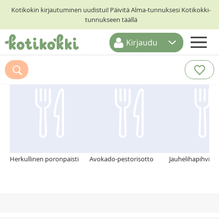
Kotikokin kirjautuminen uudistui! Päivitä Alma-tunnuksesi Kotikokki-
tunnukseen täällä
Kirjaudu
ETUSIVU
Suosittelemme myös
RESEPTIHAKU
RUOKATEEMAT
KESKUSTELUT
KOTIKOKIT
Herkullinen poronpaisti
Avokado-pestorisotto
Jauhelihapihvit