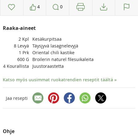
4
0
Raaka-aineet
2
Kpl
Kesäkurpitsaa
8
Levyä
Täysjyvä lasagnelevyjä
1
Prk
Oriental chili kastike
600
G
Broilerin naturel filesuikaleita
4
Kourallista
Juustoraastetta
Katso myös uusimmat ruokatrendien reseptit täältä »
Jaa resepti
Ohje