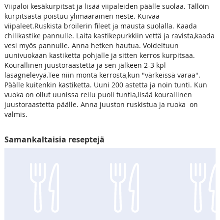
Viipaloi kesäkurpitsat ja lisää viipaleiden päälle suolaa. Tällöin
kurpitsasta poistuu ylimääräinen neste. Kuivaa
viipaleet.Ruskista broilerin fileet ja mausta suolalla. Kaada
chilikastike pannulle. Laita kastikepurkkiin vettä ja ravista,kaada
vesi myös pannulle. Anna hetken hautua. Voideltuun
uunivuokaan kastiketta pohjalle ja sitten kerros kurpitsaa.
Kourallinen juustoraastetta ja sen jälkeen 2-3 kpl
lasagnelevyä.Tee niin monta kerrosta,kun "värkeissä varaa".
Päälle kuitenkin kastiketta. Uuni 200 astetta ja noin tunti. Kun
vuoka on ollut uunissa reilu puoli tuntia,lisää kourallinen
juustoraastetta päälle. Anna juuston ruskistua ja ruoka on
valmis.
Samankaltaisia reseptejä