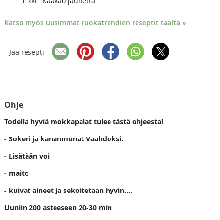
1
Rkl
Kaakao jauhetta
Katso myös uusimmat ruokatrendien reseptit täältä »
Jaa resepti
Ohje
Todella hyviä mokkapalat tulee tästä ohjeesta!
- Sokeri ja kananmunat Vaahdoksi.
- Lisätään voi
- maito
- kuivat aineet ja sekoitetaan hyvin....
Uuniin 200 asteeseen 20-30 min