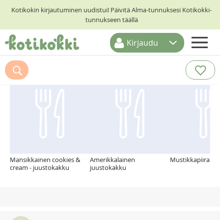
Kotikokin kirjautuminen uudistui! Päivitä Alma-tunnuksesi Kotikokki-
tunnukseen täällä
Kirjaudu
ETUSIVU
Suosittelemme myös
RESEPTIHAKU
RUOKATEEMAT
KESKUSTELUT
KOTIKOKIT
Mansikkainen cookies &
Amerikkalainen
Mustikkapiirakka
cream - juustokakku
juustokakku