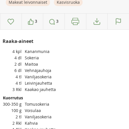
Makeat leivonnaiset
Kasvisruoka
3
3
Raaka-aineet
4
kpl
Kananmunia
4
dl
Sokeria
2
dl
Maitoa
6
dl
Vehnäjauhoja
4
tl
Vaniljasokeria
4
tl
Leivinjauhetta
3
Rkl
Kaakao jauhetta
Kuorrutus
300-350
g
Tomusokeria
100
g
Voisulaa
2
tl
Vaniljasokeria
2
Rkl
Kahvia