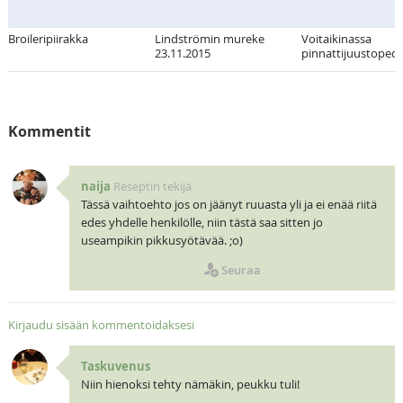
Broileripiirakka
Lindströmin mureke
Voitaikinassa
23.11.2015
pinnattijuustopedil
Kommentit
naija
Reseptin tekijä
Tässä vaihtoehto jos on jäänyt ruuasta yli ja ei enää riitä
edes yhdelle henkilölle, niin tästä saa sitten jo
useampikin pikkusyötävää. ;o)
Seuraa
Kirjaudu sisään kommentoidaksesi
Taskuvenus
Niin hienoksi tehty nämäkin, peukku tuli!