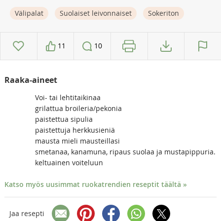
Välipalat
Suolaiset leivonnaiset
Sokeriton
11
10
Raaka-aineet
Voi- tai lehtitaikinaa
grilattua broileria/pekonia
paistettua sipulia
paistettuja herkkusieniä
mausta mieli mausteillasi
smetanaa, kanamuna, ripaus suolaa ja mustapippuria.
keltuainen voiteluun
Katso myös uusimmat ruokatrendien reseptit täältä »
Jaa resepti