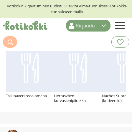
Kotikokin kirjautuminen uudistui! Päivitä Alma-tunnuksesi Kotikokki-
tunnukseen täällä
Kirjaudu
ETUSIVU
Suosittelemme myös
RESEPTIHAKU
RUOKATEEMAT
KESKUSTELUT
KOTIKOKIT
Taikinaverkossa omena
Herrasväen
Nachos Supreme
korvasienipiirakka
(kotiversio)