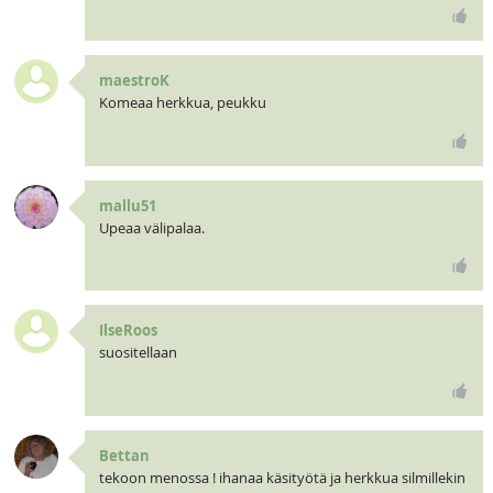
maestroK
Komeaa herkkua, peukku
mallu51
Upeaa välipalaa.
IlseRoos
suositellaan
Bettan
tekoon menossa ! ihanaa käsityötä ja herkkua silmillekin