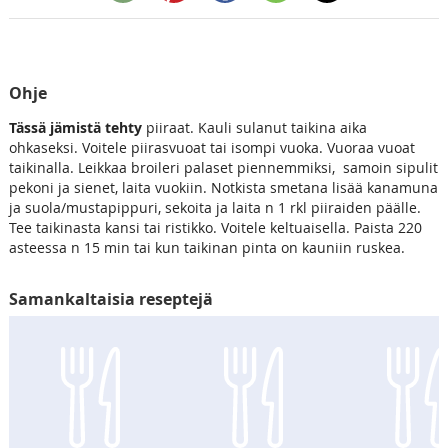
Ohje
Tässä jämistä tehty
piiraat. Kauli sulanut taikina aika
ohkaseksi. Voitele piirasvuoat tai isompi vuoka. Vuoraa vuoat
taikinalla. Leikkaa broileri palaset piennemmiksi, samoin sipulit
pekoni ja sienet, laita vuokiin. Notkista smetana lisää kanamuna
ja suola/mustapippuri, sekoita ja laita n 1 rkl piiraiden päälle.
Tee taikinasta kansi tai ristikko. Voitele keltuaisella. Paista 220
asteessa n 15 min tai kun taikinan pinta on kauniin ruskea.
Samankaltaisia reseptejä