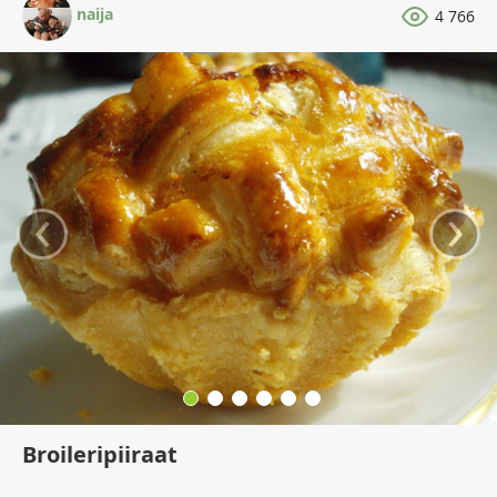
naija
4 766
‹
›
Broileripiiraat