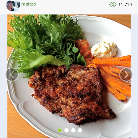
maitzo
11 719
‹
›