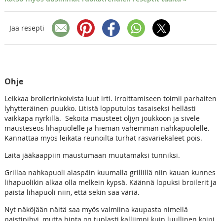
Jaa resepti
Ohje
Leikkaa broilerinkoivista luut irti. Irroittamiseen toimii parhaiten
lyhytteräinen puukko. Litistä lopputulos tasaiseksi hellästi
vaikkapa nyrkillä. Sekoita mausteet oljyn joukkoon ja sivele
mausteseos lihapuolelle ja hieman vähemmän nahkapuolelle.
Kannattaa myös leikata reunoilta turhat rasvariekaleet pois.
Laita jääkaappiin maustumaan muutamaksi tunniksi.
Grillaa nahkapuoli alaspäin kuumalla grillillä niin kauan kunnes
lihapuolikin alkaa olla melkein kypsä. Käännä lopuksi broilerit ja
paista lihapuoli niin, että sekin saa väriä.
Nyt näköjään näitä saa myös valmiina kaupasta nimellä
paistipihvi, mutta hinta on tuplasti kalliimpi kuin luullinen koipi.