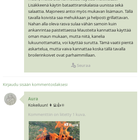
Lisäkkeenä käytin bataattiranskalaisia uunissa sekä
salaattia. Majoneesi antoi myös mukavan lisämaun. Tällä
tavalla koivista saa mehukkaan ja helposti grillattavan.
Nahan alla oleva rasva sulaa vähän samoin kuin
ankanrintaa paistettaessa Mausteita kannattaa käyttää
oman maun mukaan, mutta niitä, kanelia
lukuunottamatta, voi käyttää surutta. Tämä vaatii pientä
askartelua, mutta vaiva kannattaa koska tällä tavalla
broilerinkoivet ovat parhaimmillaan.
Seuraa
Kirjaudu sisään kommentoidaksesi
Aura
Kokeiluun! 👩‍💻👍🔆
Kommenttiin on liitetty 1 kuva.
Kuva