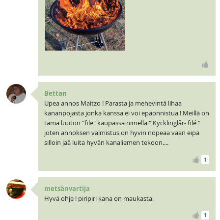
Bettan
Upea annos Maitzo ! Parasta ja mehevintä lihaa
kananpojasta jonka kanssa ei voi epäonnistua ! Meillä on
tämä luuton "file" kaupassa nimellä " Kycklinglår- filé "
joten annoksen valmistus on hyvin nopeaa vaan eipä
silloin jää luita hyvän kanaliemen tekoon....
1
metsänvartija
Hyvä ohje ! piripiri kana on maukasta.
1