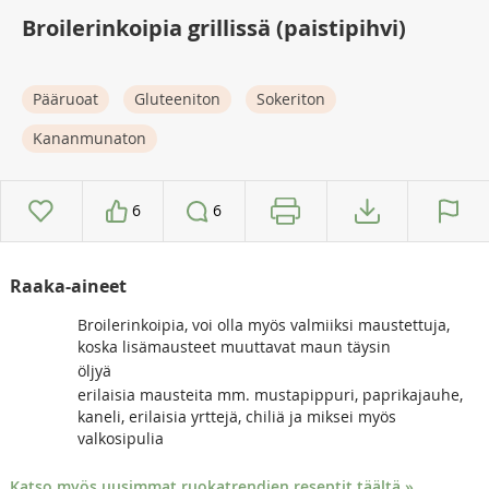
Broilerinkoipia grillissä (paistipihvi)
Pääruoat
Gluteeniton
Sokeriton
Kananmunaton
6
6
Raaka-aineet
Broilerinkoipia, voi olla myös valmiiksi maustettuja,
koska lisämausteet muuttavat maun täysin
öljyä
erilaisia mausteita mm. mustapippuri, paprikajauhe,
kaneli, erilaisia yrttejä, chiliä ja miksei myös
valkosipulia
Katso myös uusimmat ruokatrendien reseptit täältä »