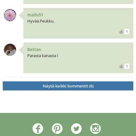
mallu51
Hyvää.Peukku.
1
Bettan
Parasta kanasta !
1
Näytä kaikki kommentit (6)