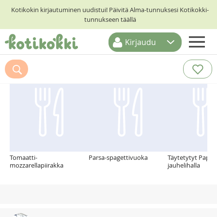
Kotikokin kirjautuminen uudistui! Päivitä Alma-tunnuksesi Kotikokki-
tunnukseen täällä
Kirjaudu
ETUSIVU
Suosittelemme myös
RESEPTIHAKU
RUOKATEEMAT
KESKUSTELUT
KOTIKOKIT
Tomaatti-
Parsa-spagettivuoka
Täytetytyt Paprik
mozzarellapiirakka
jauhelihalla