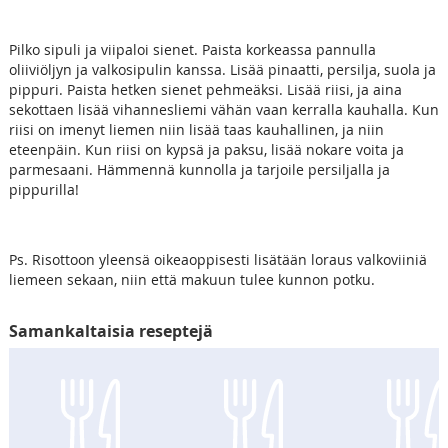
Pilko sipuli ja viipaloi sienet. Paista korkeassa pannulla
oliiviöljyn ja valkosipulin kanssa. Lisää pinaatti, persilja, suola ja
pippuri. Paista hetken sienet pehmeäksi. Lisää riisi, ja aina
sekottaen lisää vihannesliemi vähän vaan kerralla kauhalla. Kun
riisi on imenyt liemen niin lisää taas kauhallinen, ja niin
eteenpäin. Kun riisi on kypsä ja paksu, lisää nokare voita ja
parmesaani. Hämmennä kunnolla ja tarjoile persiljalla ja
pippurilla!
Ps. Risottoon yleensä oikeaoppisesti lisätään loraus valkoviiniä
liemeen sekaan, niin että makuun tulee kunnon potku.
Samankaltaisia reseptejä