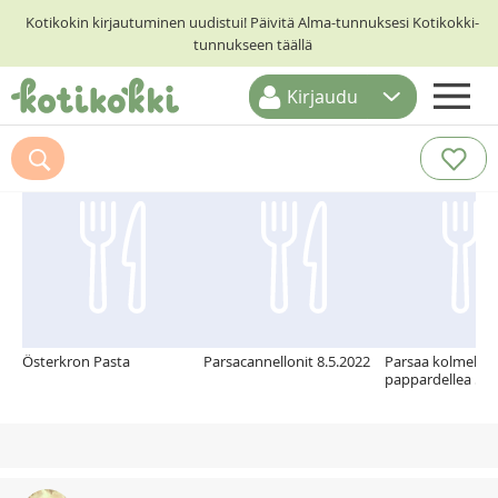
Kotikokin kirjautuminen uudistui! Päivitä Alma-tunnuksesi Kotikokki-
tunnukseen täällä
Kirjaudu
ETUSIVU
Suosittelemme myös
RESEPTIHAKU
RUOKATEEMAT
KESKUSTELUT
KOTIKOKIT
Österkron Pasta
Parsacannellonit 8.5.2022
Parsaa kolmella t
pappardellea 5.5