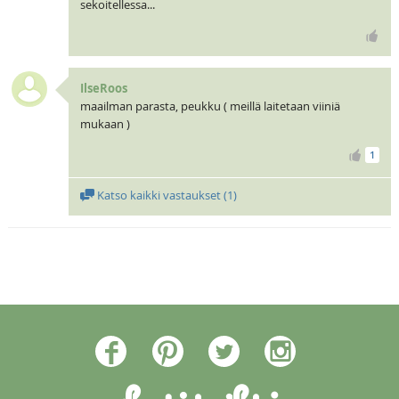
sekoitellessa...
IlseRoos
maailman parasta, peukku ( meillä laitetaan viiniä
mukaan )
1
Katso kaikki vastaukset (
1
)