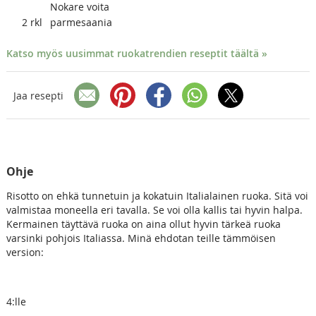
Nokare voita
2
rkl
parmesaania
Katso myös uusimmat ruokatrendien reseptit täältä »
Jaa resepti
Ohje
Risotto on ehkä tunnetuin ja kokatuin Italialainen ruoka. Sitä voi
valmistaa moneella eri tavalla. Se voi olla kallis tai hyvin halpa.
Kermainen täyttävä ruoka on aina ollut hyvin tärkeä ruoka
varsinki pohjois Italiassa. Minä ehdotan teille tämmöisen
version:
4:lle