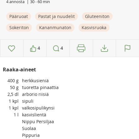
4 annosta
30 - 60 min
Pääruoat
Pastat ja nuudelit
Gluteeniton
Sokeriton
Kananmunaton
Kasvisruoka
4
4
Raaka-aineet
400
g
herkkusieniä
50
g
tuoretta pinaattia
2,5
dl
arborio riisiä
1
kpl
sipuli
1
kpl
valkosipulikynsi
1
l
kasvislientä
Nippu Persiljaa
Suolaa
Pippuria