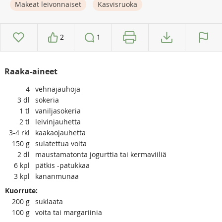
Makeat leivonnaiset
Kasvisruoka
2
1
Raaka-aineet
4
vehnäjauhoja
3
dl
sokeria
1
tl
vaniljasokeria
2
tl
leivinjauhetta
3-4
rkl
kaakaojauhetta
150
g
sulatettua voita
2
dl
maustamatonta jogurttia tai kermaviiliä
6
kpl
pätkis -patukkaa
3
kpl
kananmunaa
Kuorrute:
200
g
suklaata
100
g
voita tai margariinia