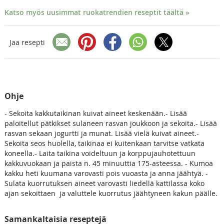
Katso myös uusimmat ruokatrendien reseptit täältä »
Jaa resepti
Ohje
- Sekoita kakkutaikinan kuivat aineet keskenään.- Lisää
paloitellut pätkikset sulaneen rasvan joukkoon ja sekoita.- Lisää
rasvan sekaan jogurtti ja munat. Lisää vielä kuivat aineet.-
Sekoita seos huolella, taikinaa ei kuitenkaan tarvitse vatkata
koneella.- Laita taikina voideltuun ja korppujauhotettuun
kakkuvuokaan ja paista n. 45 minuuttia 175-asteessa. - Kumoa
kakku heti kuumana varovasti pois vuoasta ja anna jäähtyä. -
Sulata kuorrutuksen aineet varovasti liedellä kattilassa koko
ajan sekoittaen ja valuttele kuorrutus jäähtyneen kakun päälle.
Samankaltaisia reseptejä