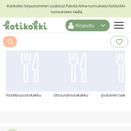
Kotikokin kirjautuminen uudistui! Päivitä Alma-tunnuksesi Kotikokki-
tunnukseen täällä
Kirjaudu
ETUSIVU
Suosittelemme myös
RESEPTIHAKU
RUOKATEEMAT
KESKUSTELUT
KOTIKOKIT
Nutella-juustokakku
Sitruunamutakakku
Jouluinen taateli