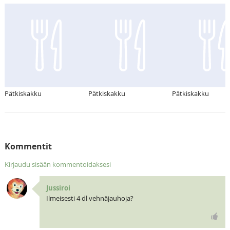
Pätkiskakku
Pätkiskakku
Pätkiskakku
Kommentit
Kirjaudu sisään kommentoidaksesi
Jussiroi
Ilmeisesti 4 dl vehnäjauhoja?