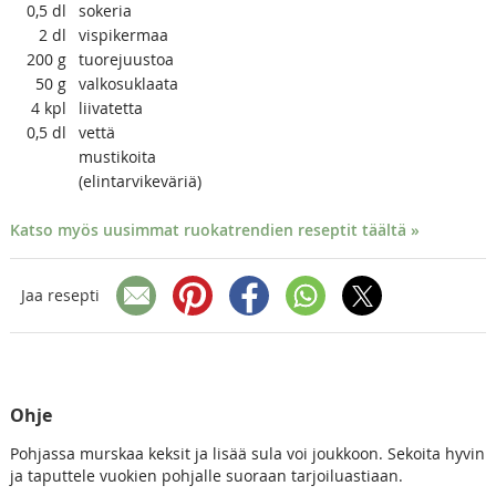
0,5
dl
sokeria
2
dl
vispikermaa
200
g
tuorejuustoa
50
g
valkosuklaata
4
kpl
liivatetta
0,5
dl
vettä
mustikoita
(elintarvikeväriä)
Katso myös uusimmat ruokatrendien reseptit täältä »
Jaa resepti
Ohje
Pohjassa murskaa keksit ja lisää sula voi joukkoon. Sekoita hyvin
ja taputtele vuokien pohjalle suoraan tarjoiluastiaan.