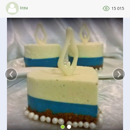
Irzu
15 015
‹
›