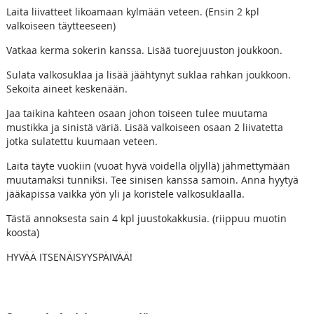
Laita liivatteet likoamaan kylmään veteen. (Ensin 2 kpl
valkoiseen täytteeseen)
Vatkaa kerma sokerin kanssa. Lisää tuorejuuston joukkoon.
Sulata valkosuklaa ja lisää jäähtynyt suklaa rahkan joukkoon.
Sekoita aineet keskenään.
Jaa taikina kahteen osaan johon toiseen tulee muutama
mustikka ja sinistä väriä. Lisää valkoiseen osaan 2 liivatetta
jotka sulatettu kuumaan veteen.
Laita täyte vuokiin (vuoat hyvä voidella öljyllä) jähmettymään
muutamaksi tunniksi. Tee sinisen kanssa samoin. Anna hyytyä
jääkapissa vaikka yön yli ja koristele valkosuklaalla.
Tästä annoksesta sain 4 kpl juustokakkusia. (riippuu muotin
koosta)
HYVÄÄ ITSENÄISYYSPÄIVÄÄ!