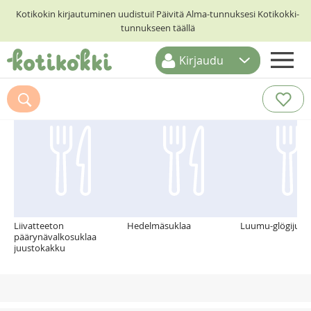
Kotikokin kirjautuminen uudistui! Päivitä Alma-tunnuksesi Kotikokki-
tunnukseen täällä
Kirjaudu
ETUSIVU
Suosittelemme myös
RESEPTIHAKU
RUOKATEEMAT
KESKUSTELUT
KOTIKOKIT
Liivatteeton
Hedelmäsuklaa
Luumu-glögijuus
päärynävalkosuklaa
juustokakku