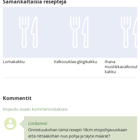
Samankaltaisia reseptejä
Lomakakku
Valkosuklaa-glögikakku
Ihana
mustikkavalkosukl
kakku
Kommentit
Kirjaudu sisään kommentoidaksesi
Lindamoi
Onnistuukohan tämä resepti 18cm irtopohjavuokaan
että riittääköhän nuo pohja ja täyte määrät?