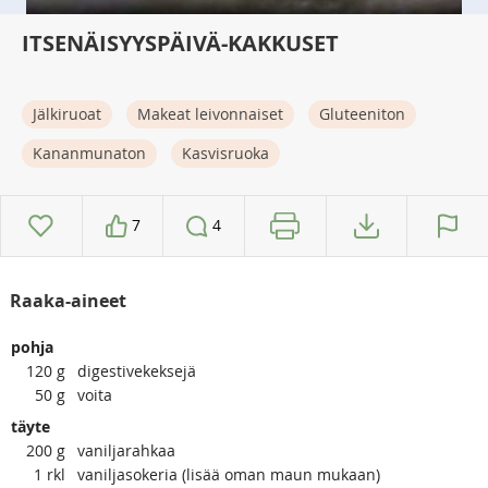
ITSENÄISYYSPÄIVÄ-KAKKUSET
Jälkiruoat
Makeat leivonnaiset
Gluteeniton
Kananmunaton
Kasvisruoka
7
4
Raaka-aineet
pohja
120
g
digestivekeksejä
50
g
voita
täyte
200
g
vaniljarahkaa
1
rkl
vaniljasokeria (lisää oman maun mukaan)