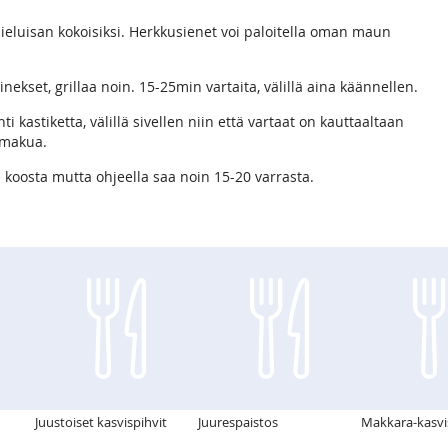
a mieluisan kokoisiksi. Herkkusienet voi paloitella oman maun
set, grillaa noin. 15-25min vartaita, välillä aina käännellen.
i kastiketta, välillä sivellen niin että vartaat on kauttaaltaan
 makua.
koosta mutta ohjeella saa noin 15-20 varrasta.
Juustoiset kasvispihvit
Juurespaistos
Makkara-kasv