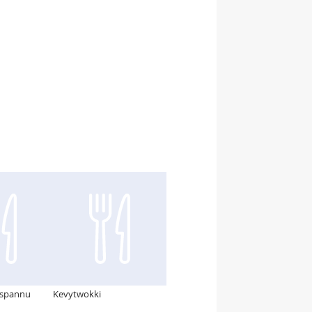
ispannu
Kevytwokki