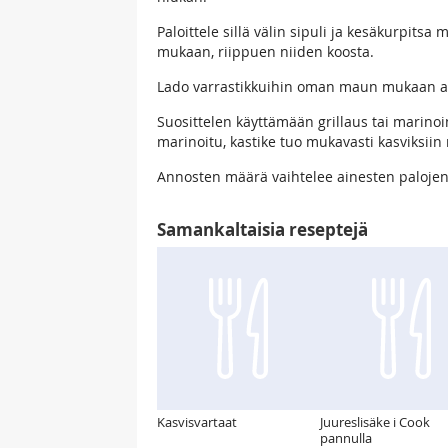
Paloittele sillä välin sipuli ja kesäkurpits
mukaan, riippuen niiden koosta.
Lado varrastikkuihin oman maun mukaan ainek
Suosittelen käyttämään grillaus tai marinoint
marinoitu, kastike tuo mukavasti kasviksiin
Annosten määrä vaihtelee ainesten palojen 
Samankaltaisia reseptejä
Kasvisvartaat
Juureslisäke i Cook
pannulla