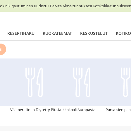
okin kirjautuminen uudistui! Päivitä Alma-tunnuksesi Kotikokki-tunnukseen 
RESEPTIHAKU
RUOKATEEMAT
KESKUSTELUT
KOTIKO
E
Välimerellinen Täytetty Pita
Kukkakaali Aurapasta
Parsa-sienipiir