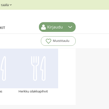
täällä
Kirjaudu
KIT
Muistitaulu
as
Herkku silakkapihvit