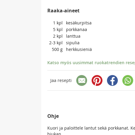
Raaka-aineet
1
kpl
kesäkurpitsa
5
kpl
porkkanaa
2
kpl
lanttua
2-3
kpl
sipulia
500
g
herkkusieniä
Katso myös uusimmat ruokatrendien resept
Jaa resepti
Ohje
Kuori ja paloittele lantut sekä porkkanat.
hiukan.