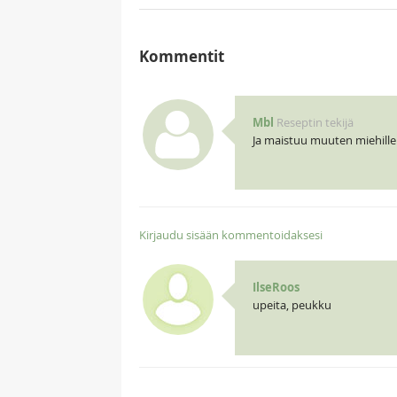
Kommentit
Mbl
Reseptin tekijä
Ja maistuu muuten miehillek
Kirjaudu sisään kommentoidaksesi
IlseRoos
upeita, peukku