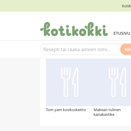
Kotik
ETUSIVU
HA
Suosittelemme myös
Tom yam kookoskeitto
Makean tulinen
kanakastike