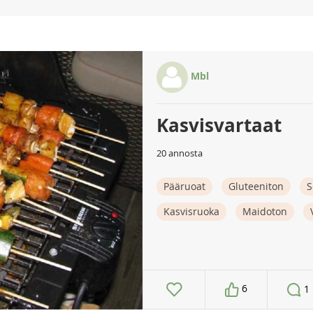
Mbl
Kasvisvartaat
20 annosta
Pääruoat
Gluteeniton
S
Kasvisruoka
Maidoton
6
1