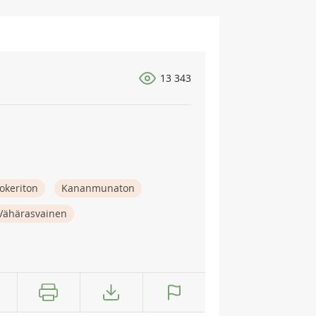
13 343
okeriton
Kananmunaton
Vähärasvainen