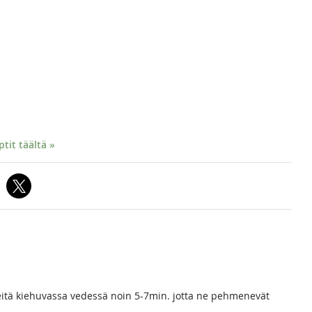
it täältä »
 Keitä kiehuvassa vedessä noin 5-7min. jotta ne pehmenevät