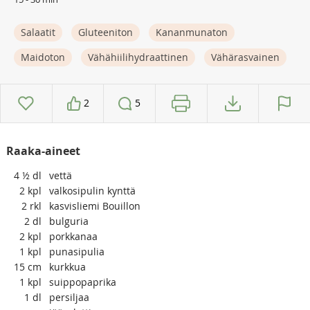
Salaatit
Gluteeniton
Kananmunaton
Maidoton
Vähähiilihydraattinen
Vähärasvainen
2
5
Raaka-aineet
4 ½
dl
vettä
2
kpl
valkosipulin kynttä
2
rkl
kasvisliemi Bouillon
2
dl
bulguria
2
kpl
porkkanaa
1
kpl
punasipulia
15
cm
kurkkua
1
kpl
suippopaprika
1
dl
persiljaa