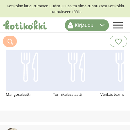
Kotikokin kirjautuminen uudistui! Päivitä Alma-tunnuksesi Kotikokki-
tunnukseen täällä
Kirjaudu
ETUSIVU
Suosittelemme myös
RESEPTIHAKU
RUOKATEEMAT
KESKUSTELUT
KOTIKOKIT
Mangosalaatti
Tonnikalasalaatti
Värikäs texmex-sa