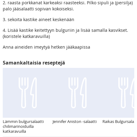
2. raasta porkkanat karkeaksi raasteeksi. Pilko sipuli ja (persilja)
palo jääsalaatti sopivan kokoiseksi.
3. sekoita kastike aineet keskenään
4. Lisää kastike keitettyyn bulguriin ja lisää samalla kasvikset.
(koristele katkaravuilla)
Anna aineiden imeytyä hetken jääkaapissa
Samankaltaisia reseptejä
Lämmin bulgursalaatti
Jennifer Aniston -salaatti
Raikas Bulgursalaat
chilimarinoiduilla
katkaravuilla