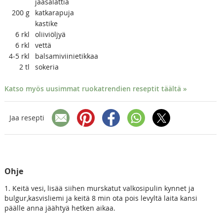
jääsalattia
200
g
katkarapuja
kastike
6
rkl
oliiviöljyä
6
rkl
vettä
4-5
rkl
balsamiviinietikkaa
2
tl
sokeria
Katso myös uusimmat ruokatrendien reseptit täältä »
Jaa resepti
Ohje
1. Keitä vesi, lisää siihen murskatut valkosipulin kynnet ja
bulgur,kasvisliemi ja keitä 8 min ota pois levyltä laita kansi
päälle anna jäähtyä hetken aikaa.