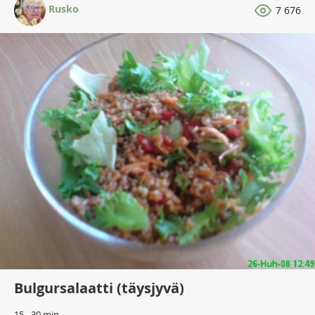
Rusko
7 676
Bulgursalaatti (täysjyvä)
15 - 30 min