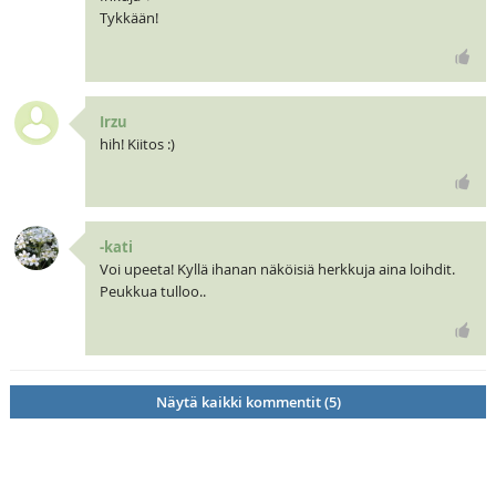
Tykkään!
Irzu
hih! Kiitos :)
-kati
Voi upeeta! Kyllä ihanan näköisiä herkkuja aina loihdit.
Peukkua tulloo..
Näytä kaikki kommentit (5)