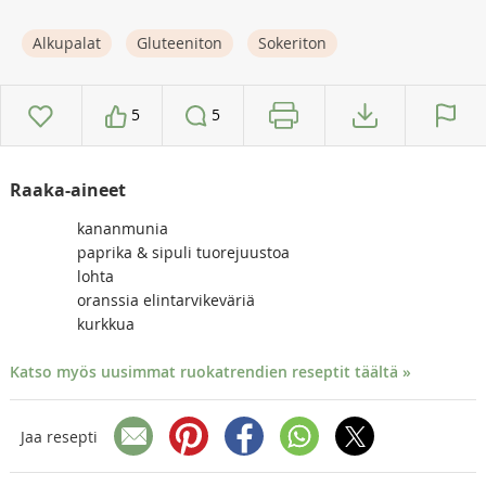
Alkupalat
Gluteeniton
Sokeriton
5
5
Raaka-aineet
kananmunia
paprika & sipuli tuorejuustoa
lohta
oranssia elintarvikeväriä
kurkkua
Katso myös uusimmat ruokatrendien reseptit täältä »
Jaa resepti