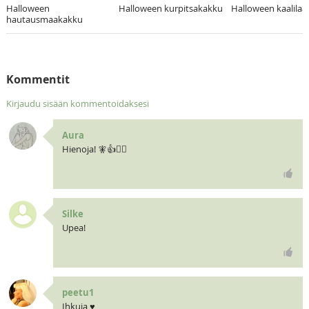
Halloween
Halloween kurpitsakakku
Halloween kaalilaa
hautausmaakakku
Kommentit
Kirjaudu sisään kommentoidaksesi
Aura
Hienoja! 🧚👍🏴‍☠️
Silke
Upea!
peetu1
Ihkuja ♥