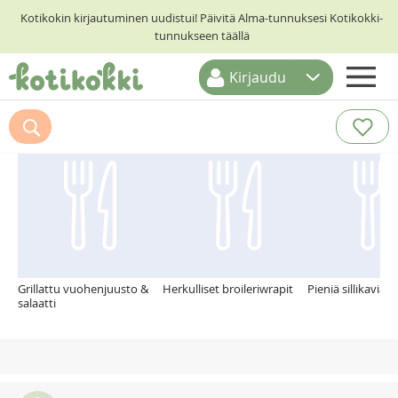
Kotikokin kirjautuminen uudistui! Päivitä Alma-tunnuksesi Kotikokki-
tunnukseen täällä
Kirjaudu
ETUSIVU
Suosittelemme myös
RESEPTIHAKU
RUOKATEEMAT
KESKUSTELUT
KOTIKOKIT
Grillattu vuohenjuusto &
Herkulliset broileriwrapit
Pieniä sillikaviaar
salaatti