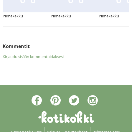
Piimäkakku
Piimäkakku
Piimäkakku
Kommentit
Kirjaudu sisään kommentoidaksesi
Tietoa Kotikokista
Palaute
Käyttöehdot
Rekisteriseloste