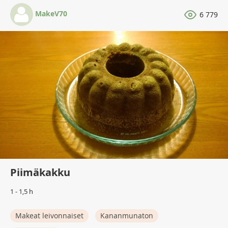
MakeV70
6 779
Piimäkakku
1 - 1,5 h
Makeat leivonnaiset
Kananmunaton