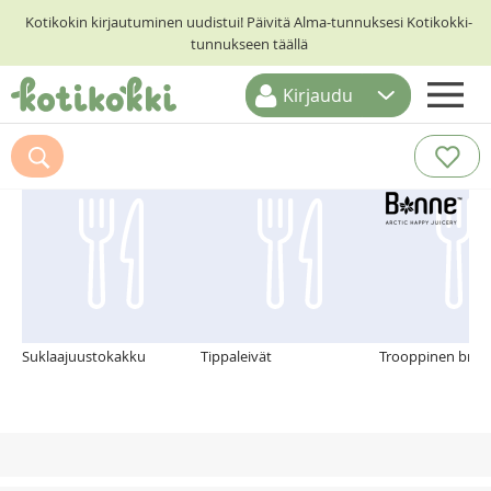
Kotikokin kirjautuminen uudistui! Päivitä Alma-tunnuksesi Kotikokki-
tunnukseen täällä
Kirjaudu
ETUSIVU
Suosittelemme myös
RESEPTIHAKU
RUOKATEEMAT
KESKUSTELUT
KOTIKOKIT
Suklaajuustokakku
Tippaleivät
Trooppinen brita