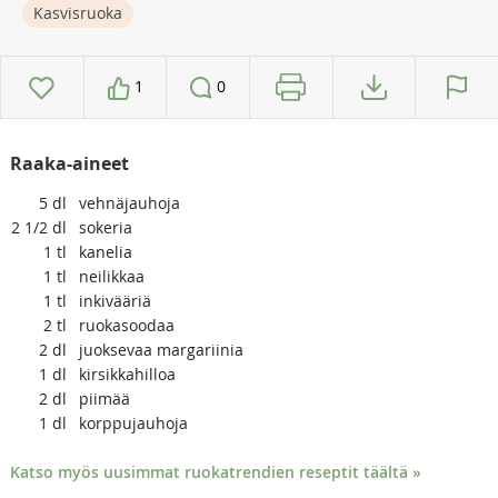
Kasvisruoka
1
0
Raaka-aineet
5
dl
vehnäjauhoja
2 1/2
dl
sokeria
1
tl
kanelia
1
tl
neilikkaa
1
tl
inkivääriä
2
tl
ruokasoodaa
2
dl
juoksevaa margariinia
1
dl
kirsikkahilloa
2
dl
piimää
1
dl
korppujauhoja
Katso myös uusimmat ruokatrendien reseptit täältä »