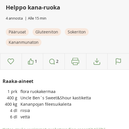
Helppo kana-ruoka
4 annosta
Alle 15 min
Pääruoat
Gluteeniton
Sokeriton
Kananmunaton
1
2
Raaka-aineet
1
prk
flora ruokakermaa
400
g
Uncle Ben´s Sweet&Shour kastiketta
400
kg
Kananpojan fileesuikaleita
4
dl
riisiä
6
dl
vettä