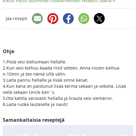
Katso myös uusimmat ruokatrendien reseptit täältä »
Jaa resepti
Ohje
1.Pistä vesi kiehumaan hellalle.
2.Kun vesi kiehuu kaada riisit veteen. Anna riisien kiehua
n.10min ja tee nämä sillä välin.
3.Laita pannu hellalle ja lisää sinne kanat.
4.Kun kana on paistunut lisää kerma sekaan ja sekoita. Lisää
vielä sekaan Uncle ben´s.
5.Ota kattila varovasti hellalta ja lirauta vesi viemäriin.
6.Laita ruoka lautaselle ja nauti!
Samankaltaisia reseptejä