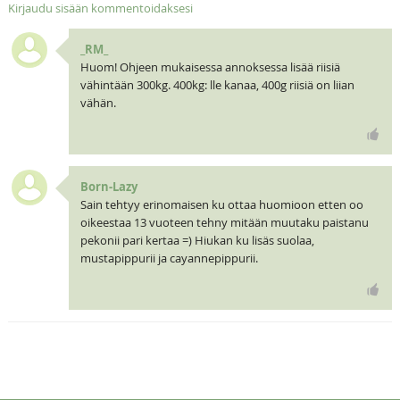
Kirjaudu sisään kommentoidaksesi
_RM_
Huom! Ohjeen mukaisessa annoksessa lisää riisiä
vähintään 300kg. 400kg: lle kanaa, 400g riisiä on liian
vähän.
Born-Lazy
Sain tehtyy erinomaisen ku ottaa huomioon etten oo
oikeestaa 13 vuoteen tehny mitään muutaku paistanu
pekonii pari kertaa =) Hiukan ku lisäs suolaa,
mustapippurii ja cayannepippurii.