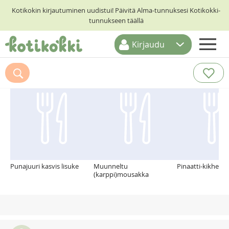
Kotikokin kirjautuminen uudistui! Päivitä Alma-tunnuksesi Kotikokki-
tunnukseen täällä
Kirjaudu
ETUSIVU
Suosittelemme myös
RESEPTIHAKU
RUOKATEEMAT
KESKUSTELUT
KOTIKOKIT
Punajuuri kasvis lisuke
Muunneltu
Pinaatti-kikhern
(karppi)mousakka