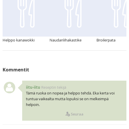
Helppo kanawokki
Naudanlihakastike
Broilerpata
Kommentit
iitu-iitu
Reseptin tekijä
Tämä ruoka on nopea ja helppo tehdä. Eka kerta voi
tuntua vaikealta mutta lopuksi se on melkeimpä
helpoin.
Seuraa