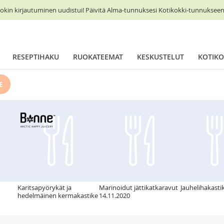
okin kirjautuminen uudistui! Päivitä Alma-tunnuksesi Kotikokki-tunnukseen 
RESEPTIHAKU
RUOKATEEMAT
KESKUSTELUT
KOTIKO
E
Karitsapyörykät ja
Marinoidut jättikatkaravut
Jauhelihakasti
hedelmäinen kermakastike
14.11.2020