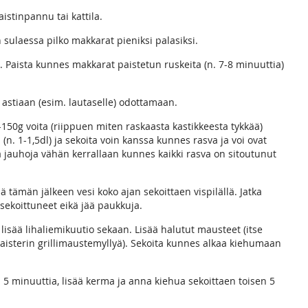
tinpannu tai kattila.
n sulaessa pilko makkarat pieniksi palasiksi.
 Paista kunnes makkarat paistetun ruskeita (n. 7-8 minuuttia)
astiaan (esim. lautaselle) odottamaan.
0-150g voita (riippuen miten raskaasta kastikkeesta tykkää)
(n. 1-1,5dl) ja sekoita voin kanssa kunnes rasva ja voi ovat
isää jauhoja vähän kerrallaan kunnes kaikki rasva on sitoutunut
ä tämän jälkeen vesi koko ajan sekoittaen vispilällä. Jatka
 sekoittuneet eikä jää paukkuja.
lisää lihaliemikuutio sekaan. Lisää halutut mausteet (itse
aisterin grillimaustemyllyä). Sekoita kunnes alkaa kiehumaan
. 5 minuuttia, lisää kerma ja anna kiehua sekoittaen toisen 5