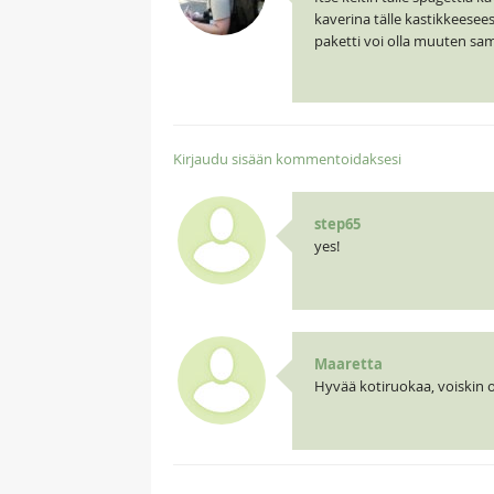
kaverina tälle kastikkeesees
paketti voi olla muuten sam
Kirjaudu sisään kommentoidaksesi
step65
yes!
Maaretta
Hyvää kotiruokaa, voiskin o