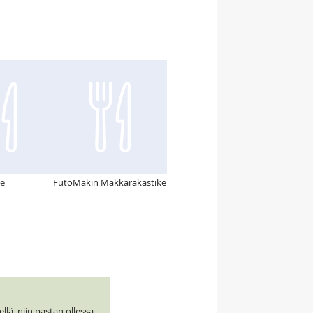
ke
FutoMakin Makkarakastike
llä, niin pastan ollessa