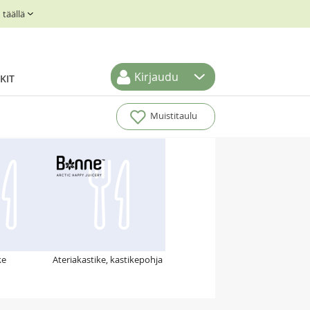
täällä
Kirjaudu
KIT
Muistitaulu
ke
Ateriakastike, kastikepohja