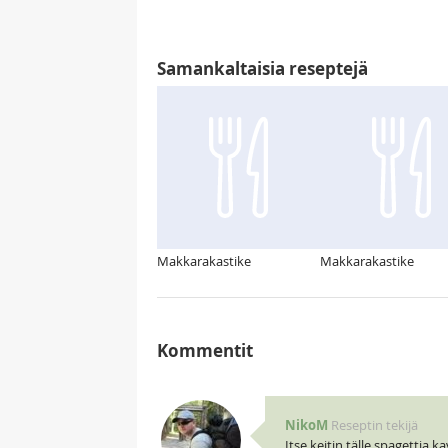
Samankaltaisia reseptejä
Makkarakastike
Makkarakastike
Kommentit
NikoM
Reseptin tekijä
Itse keitin tälle spagettia 