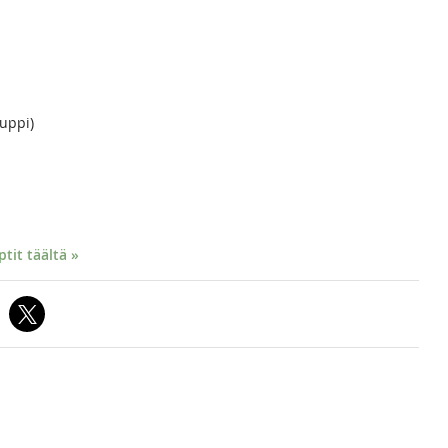
kuppi)
it täältä »