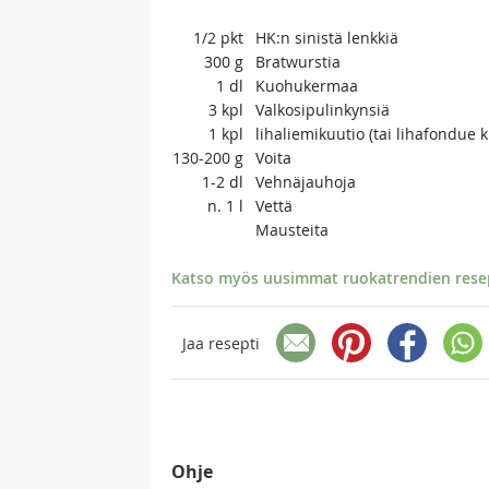
1/2
pkt
HK:n sinistä lenkkiä
300
g
Bratwurstia
1
dl
Kuohukermaa
3
kpl
Valkosipulinkynsiä
1
kpl
lihaliemikuutio (tai lihafondue 
130-200
g
Voita
1-2
dl
Vehnäjauhoja
n. 1
l
Vettä
Mausteita
Katso myös uusimmat ruokatrendien resept
Jaa resepti
Ohje