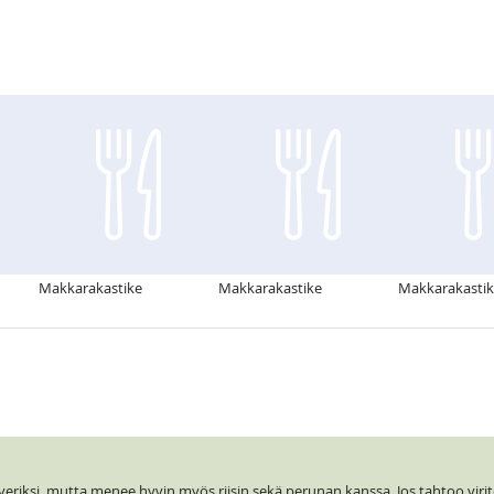
Makkarakastike
Makkarakastike
Makkarakasti
kaveriksi, mutta menee hyvin myös riisin sekä perunan kanssa. Jos tahtoo virite