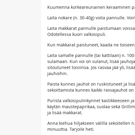
Kuumenna korkeareunainen keraaminen pais
Laita nokare (n. 30-40g) voita pannulle. Voi
Laita makkarat pannulle paistumaan voissa.
Odotellessa kuori valkosipuli.
Kun makkarat paistuneet, kaada ne toiseen 
Laita samalle pannulle (tai kattilaan) n. 10
sulamaan. Kun voi on sulanut, lisää jauhoja 
sitoutuneet toisiinsa. Jos rasvaa jää yli, l
jauhoihin.
Paista kunnes jauhot on ruskistuneet ja lisä
sekoittamista kunnes kaikki rasvajauhot on
Purista valkosipulinkynnet kastikkeeseen ja 
käytän maustepaprikaa, suolaa sekä Grillim
ja lisää makkarat.
Anna kiehua hiljakseen välillä sekoitellen n
minuuttia. Tarjoile heti.