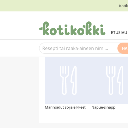
Kotik
ETUSIVU
HA
Suosittelemme myös
Marinoidut soijaleikkeet
Napue-sinappi