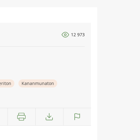
12 973
eriton
Kananmunaton