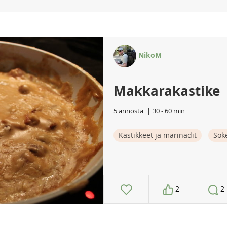
NikoM
Makkarakastike
5 annosta
30 - 60 min
Kastikkeet ja marinadit
Sok
2
2