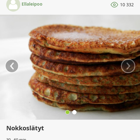
Ellaleipoo
10 332
‹
›
Nokkoslätyt
30 - 60 min