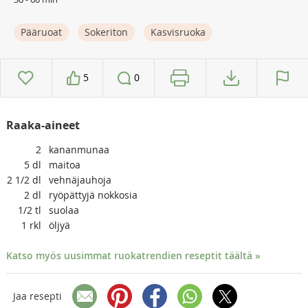
Pääruoat
Sokeriton
Kasvisruoka
5
0
Raaka-aineet
2
kananmunaa
5
dl
maitoa
2 1/2
dl
vehnäjauhoja
2
dl
ryöpättyjä nokkosia
1/2
tl
suolaa
1
rkl
öljyä
Katso myös uusimmat ruokatrendien reseptit täältä »
Jaa resepti