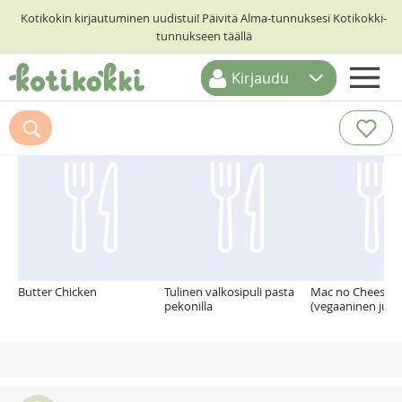
Kotikokin kirjautuminen uudistui! Päivitä Alma-tunnuksesi Kotikokki-
tunnukseen täällä
Kirjaudu
ETUSIVU
Suosittelemme myös
RESEPTIHAKU
RUOKATEEMAT
KESKUSTELUT
KOTIKOKIT
Butter Chicken
Tulinen valkosipuli pasta
Mac no Cheese
pekonilla
(vegaaninen juus