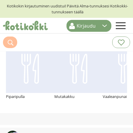
Kotikokin kirjautuminen uudistui! Päivitä Alma-tunnuksesi Kotikokki-
tunnukseen täällä
Kirjaudu
ETUSIVU
Suosittelemme myös
RESEPTIHAKU
RUOKATEEMAT
KESKUSTELUT
KOTIKOKIT
Piparipulla
Mutakakku
Vaaleanpunaine