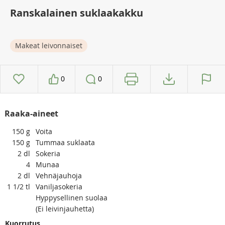
Ranskalainen suklaakakku
Makeat leivonnaiset
0
0
Raaka-aineet
150
g
Voita
150
g
Tummaa suklaata
2
dl
Sokeria
4
Munaa
2
dl
Vehnäjauhoja
1 1/2
tl
Vaniljasokeria
Hyppysellinen suolaa
(Ei leivinjauhetta)
Kuorrutus