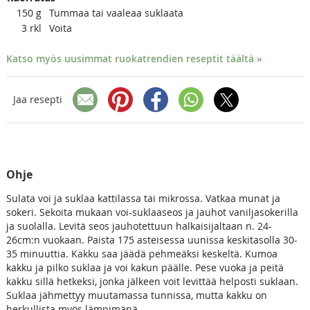
150
g
Tummaa tai vaaleaa suklaata
3
rkl
Voita
Katso myös uusimmat ruokatrendien reseptit täältä »
Jaa resepti
Ohje
Sulata voi ja suklaa kattilassa tai mikrossa. Vatkaa munat ja
sokeri. Sekoita mukaan voi-suklaaseos ja jauhot vaniljasokerilla
ja suolalla. Levitä seos jauhotettuun halkaisijaltaan n. 24-
26cm:n vuokaan. Paista 175 asteisessa uunissa keskitasolla 30-
35 minuuttia. Kakku saa jäädä pehmeäksi keskeltä. Kumoa
kakku ja pilko suklaa ja voi kakun päälle. Pese vuoka ja peitä
kakku sillä hetkeksi, jonka jälkeen voit levittää helposti suklaan.
Suklaa jähmettyy muutamassa tunnissa, mutta kakku on
herkullista myös lämpimänä.