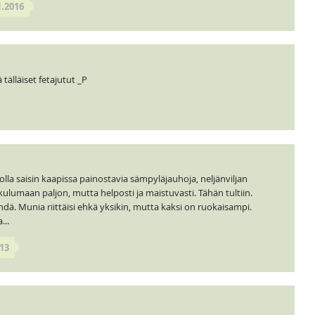
1.2016
tälläiset fetajutut _P
lla saisin kaapissa painostavia sämpyläjauhoja, neljänviljan
kulumaan paljon, mutta helposti ja maistuvasti. Tähän tultiin.
hdä. Munia riittäisi ehkä yksikin, mutta kaksi on ruokaisampi.
...
13