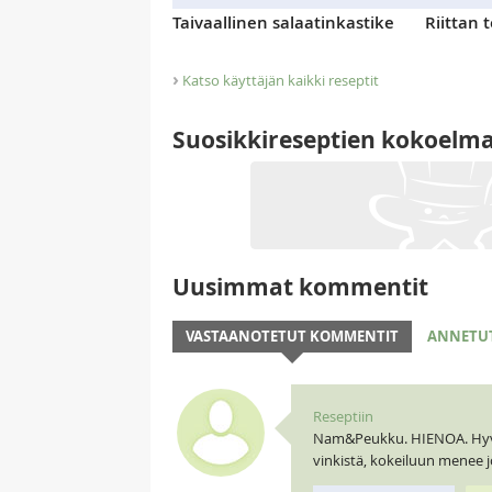
Taivaallinen salaatinkastike
Riittan 
›
Katso käyttäjän kaikki reseptit
Suosikkireseptien kokoelm
Uusimmat kommentit
VASTAANOTETUT KOMMENTIT
ANNETU
Reseptiin
Nam&Peukku. HIENOA. Hyvält
vinkistä, kokeiluun menee 