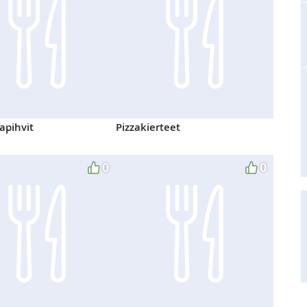
apihvit
Pizzakierteet
0
0