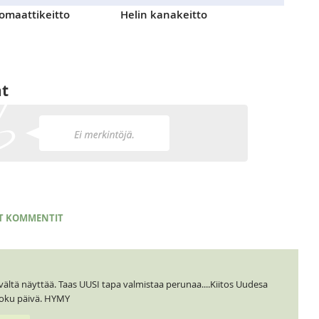
tomaattikeitto
Helin kanakeitto
at
T KOMMENTIT
ä näyttää. Taas UUSI tapa valmistaa perunaa....Kiitos Uudesa
joku päivä. HYMY