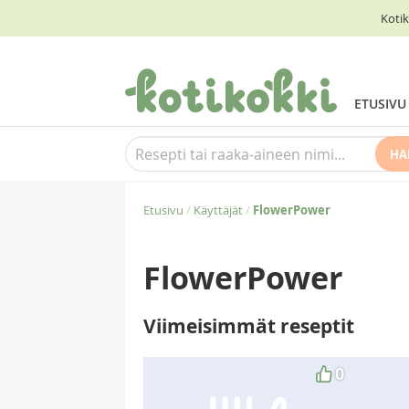
Kotik
ETUSIVU
HA
Etusivu
/
Käyttäjät
/
FlowerPower
FlowerPower
Viimeisimmät reseptit
0