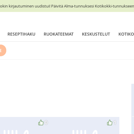
okin kirjautuminen uudistui! Päivitä Alma-tunnuksesi Kotikokki-tunnukseen 
RESEPTIHAKU
RUOKATEEMAT
KESKUSTELUT
KOTIKO
E
0
1