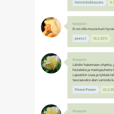
Heininkokkausta
8.
Reseptiin
Ei voi olla muuta kuin hyvää 
peetu1
18.2.2015
Reseptiin
Lähdin hakemaan ohjetta, jo
hiutaleita ja maitojauhetta 
Lapsetkin osaa ja tykkää te
Seuraavaksi alan varioida ka
FlowerPower
23.2.20
Reseptiin