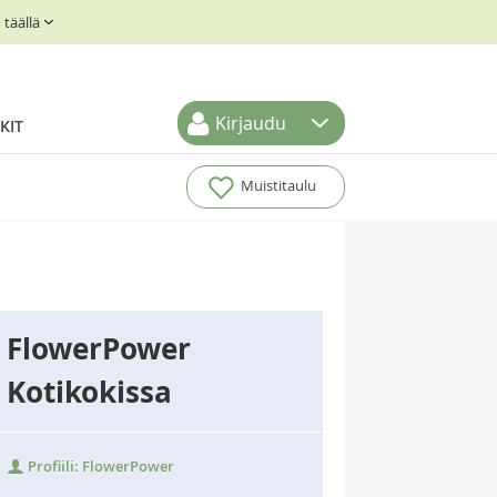
täällä
Kirjaudu
KIT
Muistitaulu
FlowerPower
Kotikokissa
Profiili: FlowerPower