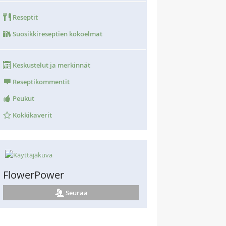
Reseptit
Suosikkireseptien kokoelmat
Keskustelut ja merkinnät
Reseptikommentit
Peukut
Kokkikaverit
FlowerPower
Seuraa