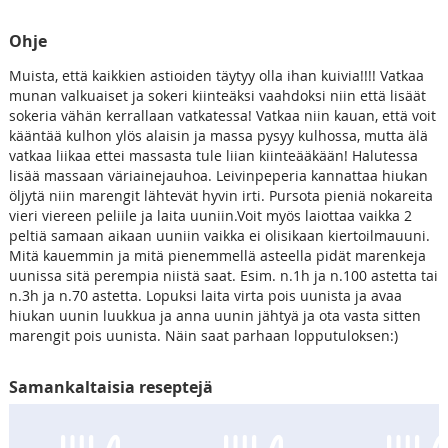
Ohje
Muista, että kaikkien astioiden täytyy olla ihan kuivia!!!! Vatkaa
munan valkuaiset ja sokeri kiinteäksi vaahdoksi niin että lisäät
sokeria vähän kerrallaan vatkatessa! Vatkaa niin kauan, että voit
kääntää kulhon ylös alaisin ja massa pysyy kulhossa, mutta älä
vatkaa liikaa ettei massasta tule liian kiinteääkään! Halutessa
lisää massaan väriainejauhoa. Leivinpeperia kannattaa hiukan
öljytä niin marengit lähtevät hyvin irti. Pursota pieniä nokareita
vieri viereen peliile ja laita uuniin.Voit myös laiottaa vaikka 2
peltiä samaan aikaan uuniin vaikka ei olisikaan kiertoilmauuni.
Mitä kauemmin ja mitä pienemmellä asteella pidät marenkeja
uunissa sitä perempia niistä saat. Esim. n.1h ja n.100 astetta tai
n.3h ja n.70 astetta. Lopuksi laita virta pois uunista ja avaa
hiukan uunin luukkua ja anna uunin jähtyä ja ota vasta sitten
marengit pois uunista. Näin saat parhaan lopputuloksen:)
Samankaltaisia reseptejä