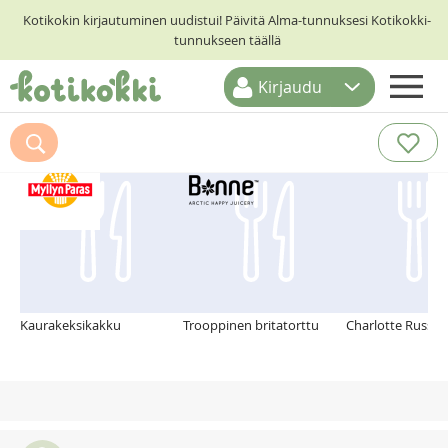
Kotikokin kirjautuminen uudistui! Päivitä Alma-tunnuksesi Kotikokki-
tunnukseen täällä
Kirjaudu
ETUSIVU
Suosittelemme myös
RESEPTIHAKU
RUOKATEEMAT
KESKUSTELUT
KOTIKOKIT
Kaurakeksikakku
Trooppinen britatorttu
Charlotte Russe