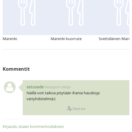
Marenki
Marenki kuorrute
Sveitsiläinen Mare
Kommentit
satusade
Reseptin tekijä
Näillä voit taikoa pöytään ihania hauskoja
väriyhdistelmiä:)
Seuraa
Kirjaudu sisään kommentoidaksesi