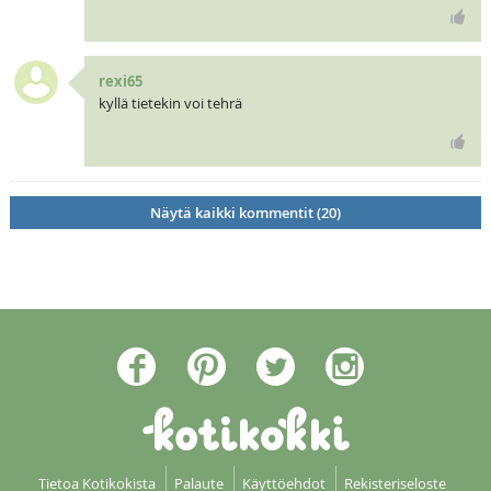
rexi65
kyllä tietekin voi tehrä
Näytä kaikki kommentit (20)
Tietoa Kotikokista
Palaute
Käyttöehdot
Rekisteriseloste