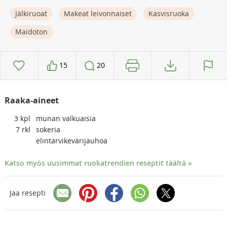
Jälkiruoat
Makeat leivonnaiset
Kasvisruoka
Maidoton
15
20
Raaka-aineet
3
kpl
munan valkuaisia
7
rkl
sokeria
elintarvikevärijauhoa
Katso myös uusimmat ruokatrendien reseptit täältä »
Jaa resepti