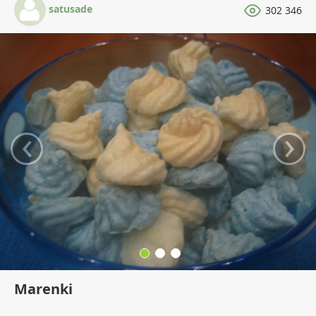
satusade
302 346
‹
›
Marenki