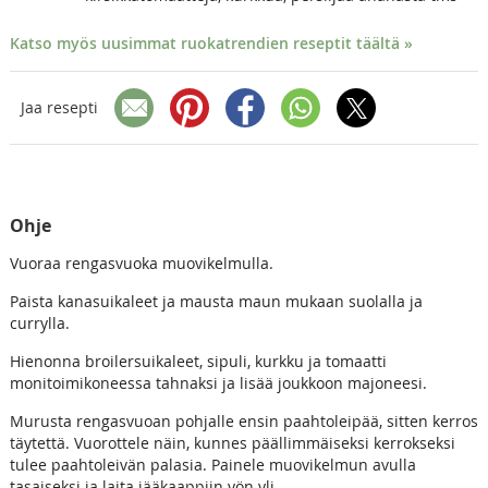
Katso myös uusimmat ruokatrendien reseptit täältä »
Jaa resepti
Ohje
Vuoraa rengasvuoka muovikelmulla.
Paista kanasuikaleet ja mausta maun mukaan suolalla ja
currylla.
Hienonna broilersuikaleet, sipuli, kurkku ja tomaatti
monitoimikoneessa tahnaksi ja lisää joukkoon majoneesi.
Murusta rengasvuoan pohjalle ensin paahtoleipää, sitten kerros
täytettä. Vuorottele näin, kunnes päällimmäiseksi kerrokseksi
tulee paahtoleivän palasia. Painele muovikelmun avulla
tasaiseksi ja laita jääkaappiin yön yli.