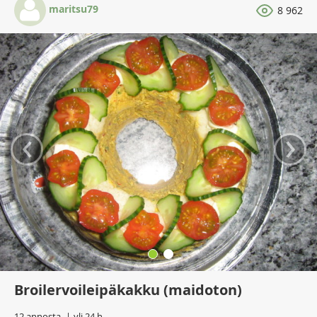
maritsu79
8 962
‹
›
Broilervoileipäkakku (maidoton)
12 annosta
yli 24 h