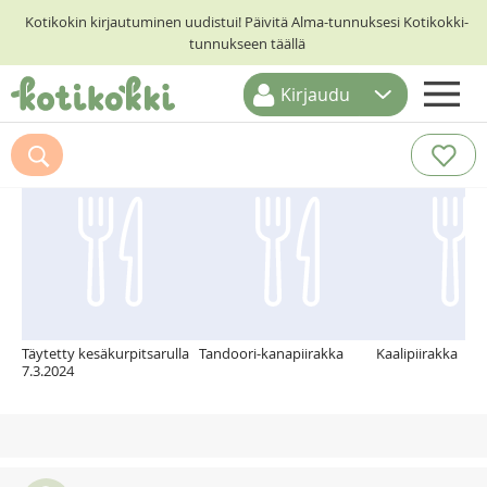
Kotikokin kirjautuminen uudistui! Päivitä Alma-tunnuksesi Kotikokki-
tunnukseen täällä
Kirjaudu
ETUSIVU
Suosittelemme myös
RESEPTIHAKU
RUOKATEEMAT
KESKUSTELUT
KOTIKOKIT
Täytetty kesäkurpitsarulla
Tandoori-kanapiirakka
Kaalipiirakka
7.3.2024