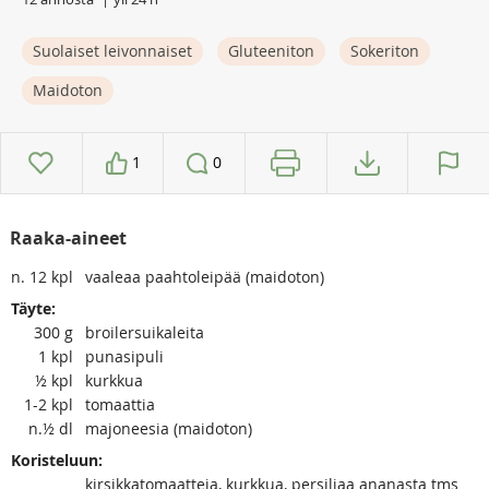
Suolaiset leivonnaiset
Gluteeniton
Sokeriton
Maidoton
1
0
Raaka-aineet
n. 12
kpl
vaaleaa paahtoleipää (maidoton)
Täyte:
300
g
broilersuikaleita
1
kpl
punasipuli
½
kpl
kurkkua
1-2
kpl
tomaattia
n.½
dl
majoneesia (maidoton)
Koristeluun:
kirsikkatomaatteja, kurkkua, persiljaa ananasta tms