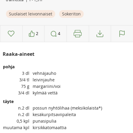
Suolaiset leivonnaiset
Sokeriton
2
4
Raaka-aineet
pohja
3
dl
vehnäjauho
3/4
tl
leivinjauhe
75
g
margariini/voi
3/4
dl
kylmää vettä
täyte
n.2
dl
possun nyhtölihaa (meksikolaista*)
n.2
dl
kesäkurpitsaviipaleita
0,5
kpl
punasipulia
muutama
kpl
kirsikkatomaattia