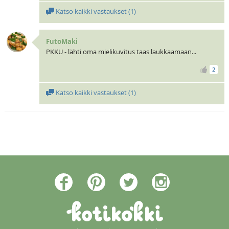
Katso kaikki vastaukset (
1
)
FutoMaki
PKKU - lähti oma mielikuvitus taas laukkaamaan...
2
Katso kaikki vastaukset (
1
)