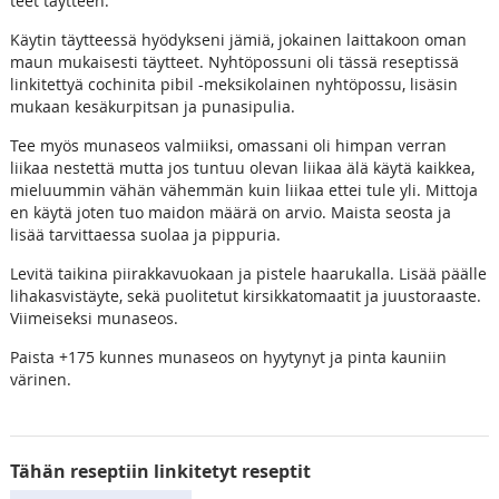
teet täytteen.
Käytin täytteessä hyödykseni jämiä, jokainen laittakoon oman
maun mukaisesti täytteet. Nyhtöpossuni oli tässä reseptissä
linkitettyä cochinita pibil -meksikolainen nyhtöpossu, lisäsin
mukaan kesäkurpitsan ja punasipulia.
Tee myös munaseos valmiiksi, omassani oli himpan verran
liikaa nestettä mutta jos tuntuu olevan liikaa älä käytä kaikkea,
mieluummin vähän vähemmän kuin liikaa ettei tule yli. Mittoja
en käytä joten tuo maidon määrä on arvio. Maista seosta ja
lisää tarvittaessa suolaa ja pippuria.
Levitä taikina piirakkavuokaan ja pistele haarukalla. Lisää päälle
lihakasvistäyte, sekä puolitetut kirsikkatomaatit ja juustoraaste.
Viimeiseksi munaseos.
Paista +175 kunnes munaseos on hyytynyt ja pinta kauniin
värinen.
Tähän reseptiin linkitetyt reseptit