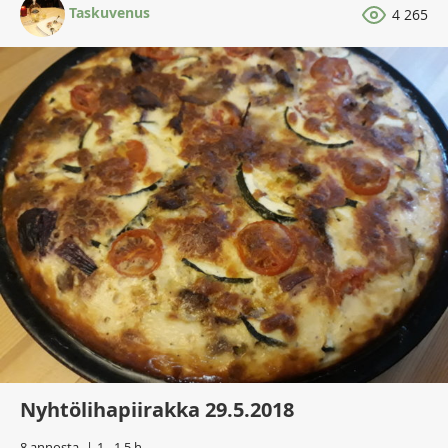
Taskuvenus
4 265
Nyhtölihapiirakka 29.5.2018
8 annosta
1 - 1,5 h