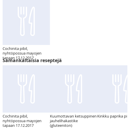
Cochinita pibil,
nyhtöpossua mayojen
tapaan 17.12.2017
Samankaltaisia reseptejä
Cochinita pibil,
Kuumottavan ketsuppinen
Kinkku paprika pii
nyhtöpossua mayojen
jauhelihakastike
tapaan 17.12.2017
(gluteeniton)