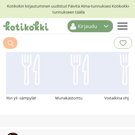
Kotikokin kirjautuminen uudistui! Päivitä Alma-tunnuksesi Kotikokki-
tunnukseen täällä
Kirjaudu
ETUSIVU
Suosittelemme myös
RESEPTIHAKU
RUOKATEEMAT
KESKUSTELUT
KOTIKOKIT
Yön yli -sämpylät
Munakastorttu
Voitaikina ohje, 