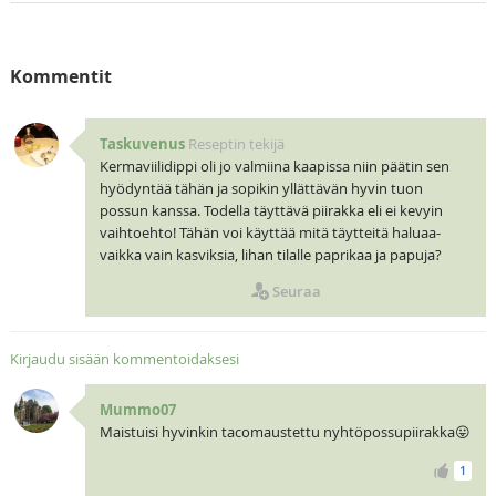
Kommentit
Taskuvenus
Reseptin tekijä
Kermaviilidippi oli jo valmiina kaapissa niin päätin sen
hyödyntää tähän ja sopikin yllättävän hyvin tuon
possun kanssa. Todella täyttävä piirakka eli ei kevyin
vaihtoehto! Tähän voi käyttää mitä täytteitä haluaa-
vaikka vain kasviksia, lihan tilalle paprikaa ja papuja?
Seuraa
Kirjaudu sisään kommentoidaksesi
Mummo07
Maistuisi hyvinkin tacomaustettu nyhtöpossupiirakka😛
1