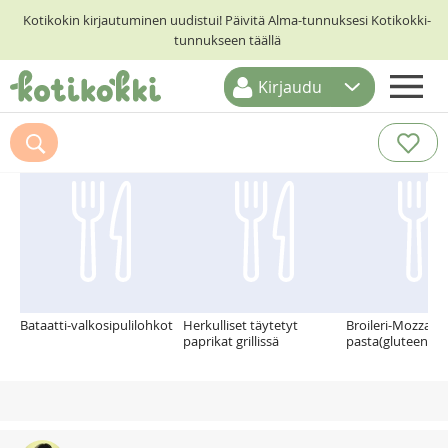
Kotikokin kirjautuminen uudistui! Päivitä Alma-tunnuksesi Kotikokki-
tunnukseen täällä
Kirjaudu
ETUSIVU
Suosittelemme myös
RESEPTIHAKU
RUOKATEEMAT
KESKUSTELUT
KOTIKOKIT
Bataatti-valkosipulilohkot
Herkulliset täytetyt
Broileri-Mozzarel
paprikat grillissä
pasta(gluteenito