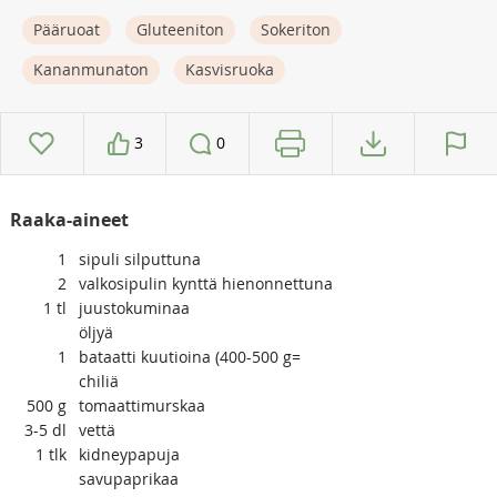
Pääruoat
Gluteeniton
Sokeriton
Kananmunaton
Kasvisruoka
3
0
Raaka-aineet
1
sipuli silputtuna
2
valkosipulin kynttä hienonnettuna
1
tl
juustokuminaa
öljyä
1
bataatti kuutioina (400-500 g=
chiliä
500
g
tomaattimurskaa
3-5
dl
vettä
1
tlk
kidneypapuja
savupaprikaa