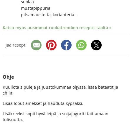
suolaa
mustapippuria
pitsamaustetta, korianteria...
Katso myös uusimmat ruokatrendien reseptit täältä »
Jaa resepti
Ohje
Kuullota sipuleja ja juustokuminaa öljyssä, lisää bataatit ja
chilit.
Lisää loput ainekset ja hauduta kypsäksi.
Lisäkkeeksi sopii hyvä leipä ja soijajogurtti taittamaan
tulisuutta.