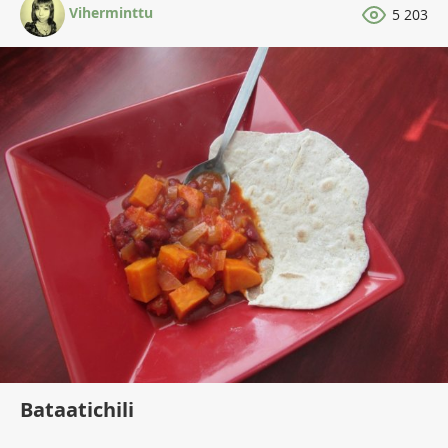
Viherminttu
5 203
Bataatichili