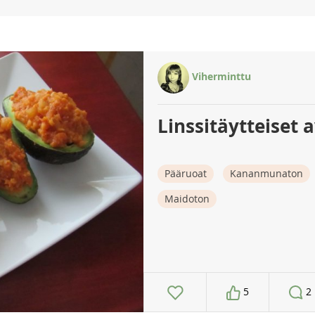
Viherminttu
Linssitäytteiset 
Pääruoat
Kananmunaton
Maidoton
5
2