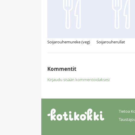
Soijarouhemureke (veg)
Soijarouherullat
Kommentit
Kirjaudu sisään kommentoidaksesi
Tietoa Ko
Taustajo