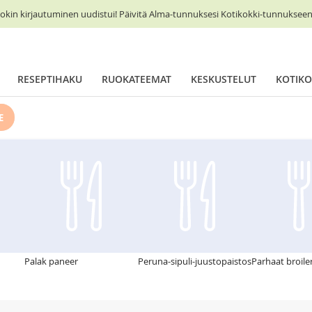
okin kirjautuminen uudistui! Päivitä Alma-tunnuksesi Kotikokki-tunnukseen 
RESEPTIHAKU
RUOKATEEMAT
KESKUSTELUT
KOTIKO
E
Palak paneer
Peruna-sipuli-juustopaistos
Parhaat broile