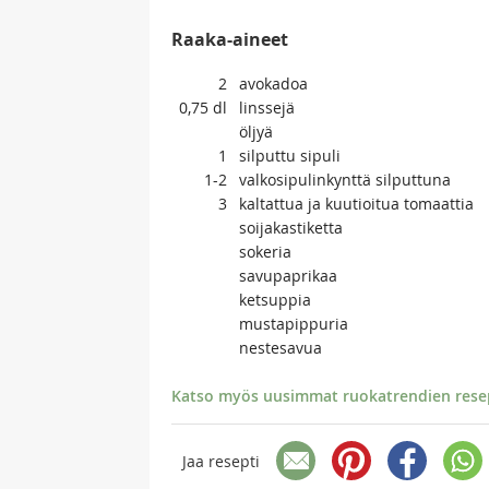
Raaka-aineet
2
avokadoa
0,75
dl
linssejä
öljyä
1
silputtu sipuli
1-2
valkosipulinkynttä silputtuna
3
kaltattua ja kuutioitua tomaattia
soijakastiketta
sokeria
savupaprikaa
ketsuppia
mustapippuria
nestesavua
Katso myös uusimmat ruokatrendien resept
Jaa resepti