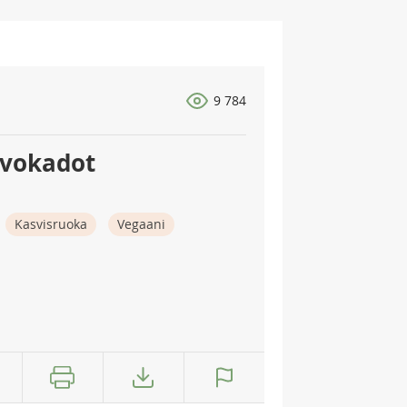
9 784
avokadot
Kasvisruoka
Vegaani