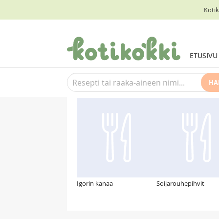
Kotik
ETUSIVU
HA
Suosittelemme myös
Igorin kanaa
Soijarouhepihvit