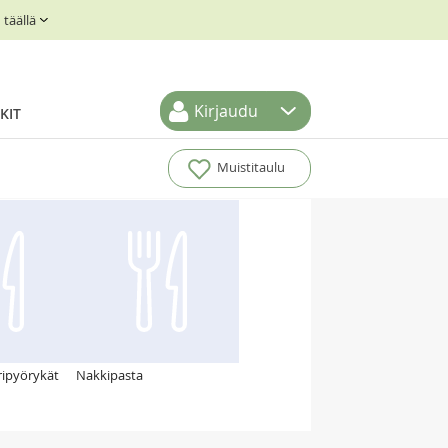
täällä
Kirjaudu
KIT
Muistitaulu
ripyörykät
Nakkipasta