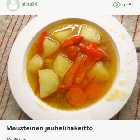
alina94
5 232
Mausteinen jauhelihakeitto
30 - 60 min