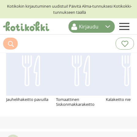
Kotikokin kirjautuminen uudistui! Päivitä Alma-tunnuksesi Kotikokki-
tunnukseen täällä
Kirjaudu
ETUSIVU
Suosittelemme myös
RESEPTIHAKU
RUOKATEEMAT
KESKUSTELUT
KOTIKOKIT
Jauhelihakeitto pavuilla
Tomaattinen
Kalakeitto nieriä
Siskonmakkarakeitto