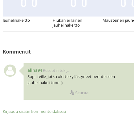
Jauhelihakeitto
Hiukan erilainen
Mausteinen jauheli
jauhelihakeitto
Kommentit
alina94
Reseptin tekijä
Sopii teille, jotka olette kyllästyneet perinteiseen
jauhelihakeittoon :)
Seuraa
Kirjaudu sisään kommentoidaksesi