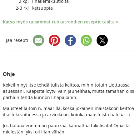
2
kpl
lihaliemikuutioita
2-3
rkl
ketsuppia
Katso myös uusimmat ruokatrendien reseptit täältä »
Jaa resepti
Ohje
Kokeilin nyt itse tehdä tulista keittoa, mihin totuin Liettuassa
asuessani. Kaapista löytyi vain jauhelihaa, mutta tämähän olisi
parhain tehdä kunnon lihapaloihin.
Mausteet laitoin n. määrillä, koska jokainen maistakoon keittoa
itse tekovaiheessa ja arvioikoon, kuinka mausteista haluaa. :)
Jos haluaa enemmän paprikaa, kannattaa toki lisätä! Omasta
mielestäni yksi oli liian vähän.