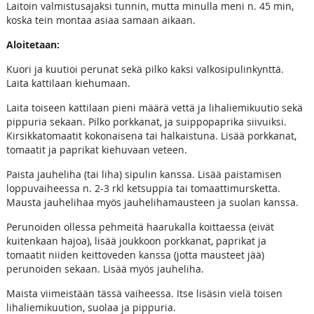
Laitoin valmistusajaksi tunnin, mutta minulla meni n. 45 min,
koska tein montaa asiaa samaan aikaan.
Aloitetaan:
Kuori ja kuutioi perunat sekä pilko kaksi valkosipulinkynttä.
Laita kattilaan kiehumaan.
Laita toiseen kattilaan pieni määrä vettä ja lihaliemikuutio sekä
pippuria sekaan. Pilko porkkanat, ja suippopaprika siivuiksi.
Kirsikkatomaatit kokonaisena tai halkaistuna. Lisää porkkanat,
tomaatit ja paprikat kiehuvaan veteen.
Paista jauheliha (tai liha) sipulin kanssa. Lisää paistamisen
loppuvaiheessa n. 2-3 rkl ketsuppia tai tomaattimursketta.
Mausta jauhelihaa myös jauhelihamausteen ja suolan kanssa.
Perunoiden ollessa pehmeitä haarukalla koittaessa (eivät
kuitenkaan hajoa), lisää joukkoon porkkanat, paprikat ja
tomaatit niiden keittoveden kanssa (jotta mausteet jää)
perunoiden sekaan. Lisää myös jauheliha.
Maista viimeistään tässä vaiheessa. Itse lisäsin vielä toisen
lihaliemikuution, suolaa ja pippuria.