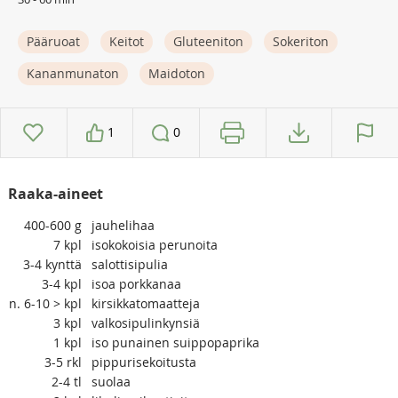
Pääruoat
Keitot
Gluteeniton
Sokeriton
Kananmunaton
Maidoton
1
0
Raaka-aineet
400-600
g
jauhelihaa
7
kpl
isokokoisia perunoita
3-4
kynttä
salottisipulia
3-4
kpl
isoa porkkanaa
n. 6-10 >
kpl
kirsikkatomaatteja
3
kpl
valkosipulinkynsiä
1
kpl
iso punainen suippopaprika
3-5
rkl
pippurisekoitusta
2-4
tl
suolaa