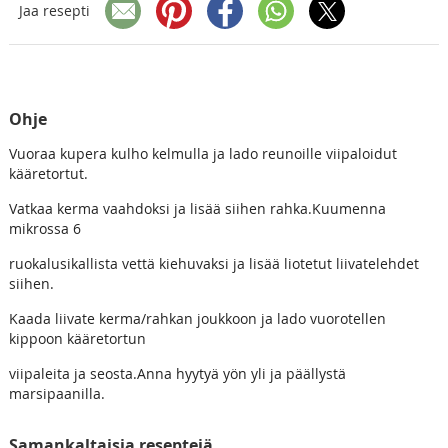
Jaa resepti
Ohje
Vuoraa kupera kulho kelmulla ja lado reunoille viipaloidut
kääretortut.
Vatkaa kerma vaahdoksi ja lisää siihen rahka.Kuumenna
mikrossa 6
ruokalusikallista vettä kiehuvaksi ja lisää liotetut liivatelehdet
siihen.
Kaada liivate kerma/rahkan joukkoon ja lado vuorotellen
kippoon kääretortun
viipaleita ja seosta.Anna hyytyä yön yli ja päällystä
marsipaanilla.
Samankaltaisia reseptejä