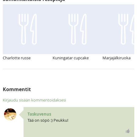
Charlotte russe
Kuningatar cupcake
Marjajälkiruoka
Kommentit
Kirjaudu sisään kommentoidaksesi
Taskuvenus
Tää on söpö :) Peukku!