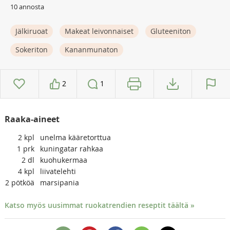
10 annosta
Jälkiruoat
Makeat leivonnaiset
Gluteeniton
Sokeriton
Kananmunaton
2
1
Raaka-aineet
2
kpl
unelma kääretorttua
1
prk
kuningatar rahkaa
2
dl
kuohukermaa
4
kpl
liivatelehti
2
pötköä
marsipania
Katso myös uusimmat ruokatrendien reseptit täältä »