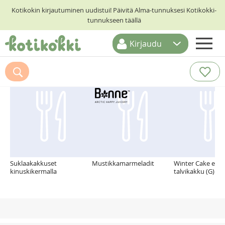
Kotikokin kirjautuminen uudistui! Päivitä Alma-tunnuksesi Kotikokki-
tunnukseen täällä
Kirjaudu
ETUSIVU
Suosittelemme myös
RESEPTIHAKU
RUOKATEEMAT
KESKUSTELUT
KOTIKOKIT
Suklaakakkuset
Mustikkamarmeladit
Winter Cake eli r
kinuskikermalla
talvikakku (G)