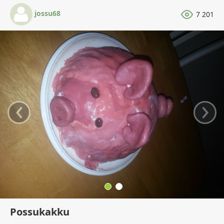
jossu68
7 201
‹
›
Possukakku