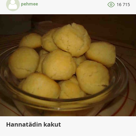
pehmee
16 715
Hannatädin kakut