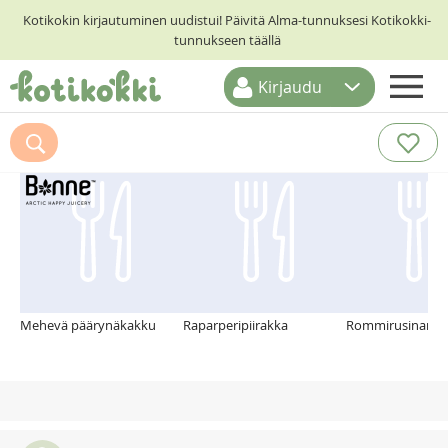
Kotikokin kirjautuminen uudistui! Päivitä Alma-tunnuksesi Kotikokki-
tunnukseen täällä
Kirjaudu
ETUSIVU
Suosittelemme myös
RESEPTIHAKU
RUOKATEEMAT
KESKUSTELUT
KOTIKOKIT
Mehevä päärynäkakku
Raparperipiirakka
Rommirusinarah