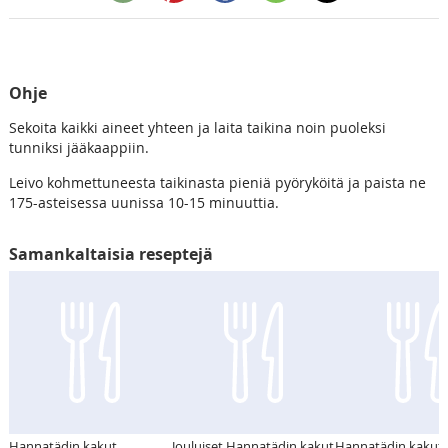
Ohje
Sekoita kaikki aineet yhteen ja laita taikina noin puoleksi
tunniksi jääkaappiin.
Leivo kohmettuneesta taikinasta pieniä pyöryköitä ja paista ne
175-asteisessa uunissa 10-15 minuuttia.
Samankaltaisia reseptejä
Hannatädin kakut
Jouluiset Hannatädin kakut
Hannatädin kakut