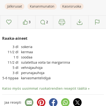
Jälkiruoat
Kananmunaton
Kasvisruoka
3
2
Raaka-aineet
3
dl
sokeria
11/2
dl
kermaa
1
tl
soodaa
11/2
dl
sulatettua voita tai margariinia
5
dl
vehnäjauhoja
3
dl
perunajauhoja
5-6
tippaa
karvasmanteliöljyä
Katso myös uusimmat ruokatrendien reseptit täältä »
Jaa resepti